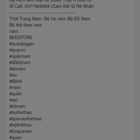
SỈ Call: 0377968989 (Cam Kết Sỉ Rẻ Nhất)
------------------------------------------
Thời Trang Nam -Bộ hè nam-Bộ Đồ Nam
Bộ thể thao nam
nam
BEESTORE
#quanjogger
#quanni
#quầnnam
#đồbộnam
#áonam
#áo
#Bộhè
#nam
#quần
#set
#bộnam
#bothethao
#quanaothethao
#bộthểthao
#boquanao
#quan