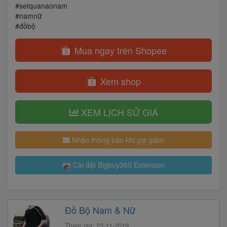
#setquanaonam
#namnữ
#đồbộ
Mua ngay trên Shopee
Xem shop
XEM LỊCH SỬ GIÁ
Nhận thông báo khi giá giảm
Cài đặt Bigbuy360 Extension
Đồ Bộ Nam & Nữ
Tham gia: 23-11-2019