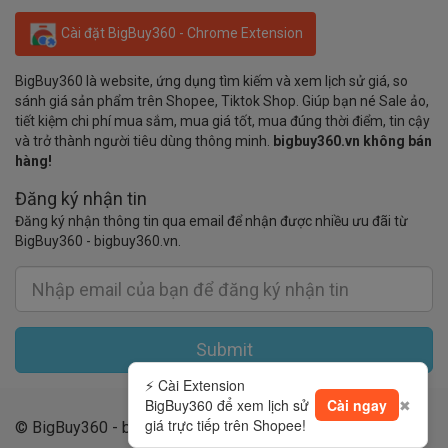
Cài đặt BigBuy360 - Chrome Extension
BigBuy360 là website, ứng dụng tìm kiếm và xem lịch sử giá, so
sánh giá sản phẩm trên Shopee, Tiktok Shop. Giúp bạn né Sale ảo,
tiết kiệm chi phí mua sắm, mua giá tốt, mua đúng thời điểm, tin cậy
và trở thành người tiêu dùng thông minh.
bigbuy360.vn không bán
hàng!
Đăng ký nhận tin
Đăng ký nhận thông tin qua email để nhận được nhiều ưu đãi từ
BigBuy360 - bigbuy360.vn.
Submit
⚡ Cài Extension
BigBuy360 để xem lịch sử
Cài ngay
✖
giá trực tiếp trên Shopee!
© BigBuy360 - bigbuy360.vn 2019 - 2026