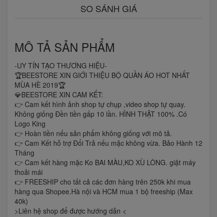
SO SÁNH GIÁ
MÔ TẢ SẢN PHẨM
-UY TÍN TẠO THƯƠNG HIỆU-
🏆BEESTORE XIN GIỚI THIỆU BỘ QUẦN ÁO HOT NHẤT
MÙA HÈ 2019🏆
💎BEESTORE XIN CAM KẾT:
👉 Cam kết hình ảnh shop tự chụp ,video shop tự quay.
Không giống Đền tiền gấp 10 lần. HÌNH THẬT 100% .Có
Logo King
👉 Hoàn tiền nếu sản phẩm không giống với mô tả.
👉 Cam Kết hỗ trợ Đổi Trả nếu mặc không vừa. Bảo Hành 12
Tháng
👉 Cam kết hàng mặc Ko BAI MÀU,KO XÙ LÔNG. giặt máy
thoải mái
👉 FREESHIP cho tất cả các đơn hàng trên 250k khi mua
hàng qua Shopee.Hà nội và HCM mua 1 bộ freeship (Max
40k)
>Liên hệ shop để được hướng dẫn <