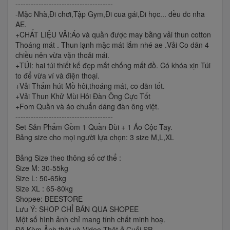
--------------------------------------
-Mặc Nhà,Đi chơi,Tập Gym,Đi cua gái,Đi học... đều đc nha
AE.
+CHẤT LIỆU VẢI:Áo và quần được may bằng vải thun cotton
Thoáng mát . Thun lạnh mặc mát lắm nhé ae .Vải Co dãn 4
chiều nên vừa vặn thoải mái.
+TÚI: hai túi thiết kế đẹp mắt chống mất đồ. Có khóa xịn Túi
to để vừa ví và điện thoại.
+Vải Thấm hút Mồ hôi,thoáng mát, co dãn tốt.
+Vải Thun Khử Mùi Hôi Đàn Ông Cực Tốt
+Fom Quần và áo chuẩn dáng đàn ông việt.
--------------------------------------
Set Sản Phẩm Gồm 1 Quần Đùi + 1 Áo Cộc Tay.
Bảng size cho mọi người lựa chọn: 3 size M,L,XL
Bảng Size theo thông số cơ thể :
Size M: 30-55kg
Size L: 50-65kg
Size XL : 65-80kg
Shopee: BEESTORE
Lưu Ý: SHOP CHỈ BÁN QUA SHOPEE
Một số hình ảnh chỉ mang tính chất minh hoạ.
Đã Kèm Ảnh thật và Video Thật ở Cuối SP.