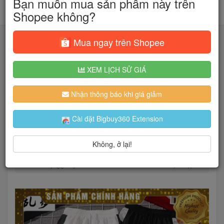
Bạn muốn mua sản phẩm này trên
Shopee không?
Mua ngay trên Shopee
XEM LỊCH SỬ GIÁ
Tìm kiếm
Nhận thông báo khi giá giảm
Người dùng đang quan tâm đến 🔥...
Cài đặt Bigbuy360 Extension
Không, ở lại!
Trang chủ
Thời Trang Nữ
Trang Phục Đông
Quần jogger youboom unisex nam nữ chất cực đẹp