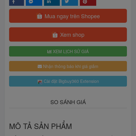
Mua ngay trên Shopee
Xem shop
XEM LỊCH SỬ GIÁ
Nhận thông báo khi giá giảm
Cài đặt Bigbuy360 Extension
SO SÁNH GIÁ
MÔ TẢ SẢN PHẨM