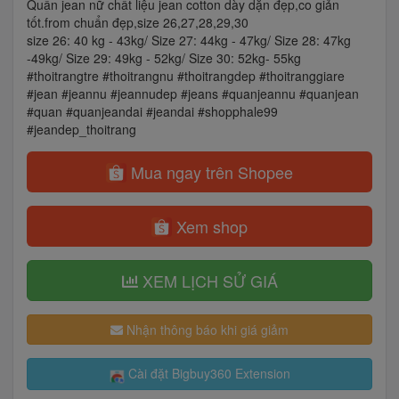
Quần jean nữ chất liệu jean cotton dày dặn đẹp,co giản
tốt.from chuẩn đẹp,size 26,27,28,29,30
size 26: 40 kg - 43kg/ Size 27: 44kg - 47kg/ Size 28: 47kg
-49kg/ Size 29: 49kg - 52kg/ Size 30: 52kg- 55kg
#thoitrangtre #thoitrangnu #thoitrangdep #thoitranggiare
#jean #jeannu #jeannudep #jeans #quanjeannu #quanjean
#quan #quanjeandai #jeandai #shopphale99
#jeandep_thoitrang
Mua ngay trên Shopee
Xem shop
XEM LỊCH SỬ GIÁ
Nhận thông báo khi giá giảm
Cài đặt Bigbuy360 Extension