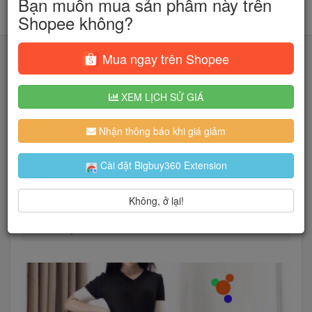
Bạn muốn mua sản phẩm này trên
Shopee không?
Mua ngay trên Shopee
XEM LỊCH SỬ GIÁ
Tìm kiếm
Nhận thông báo khi giá giảm
Người dùng đang quan tâm đến 🔥...
Cài đặt Bigbuy360 Extension
Không, ở lại!
Trang chủ
Thời Trang Nữ
Quần
Quần jean nữ lai kiểu 107