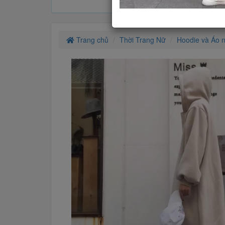
Trang chủ
Thời Trang Nữ
Hoodie và Áo n