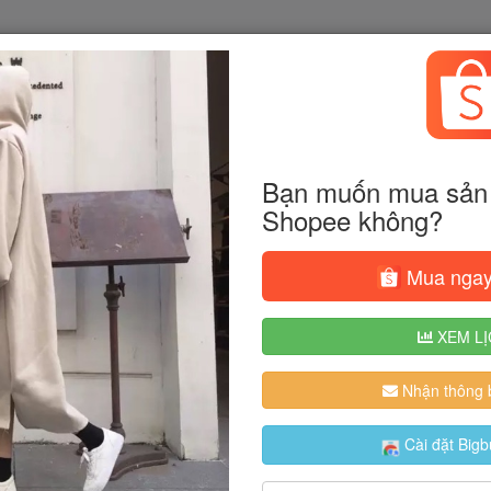
Bạn muốn mua sản 
Shopee không?
Mua ngay
XEM LỊ
Nhận thông b
Cài đặt Bigb