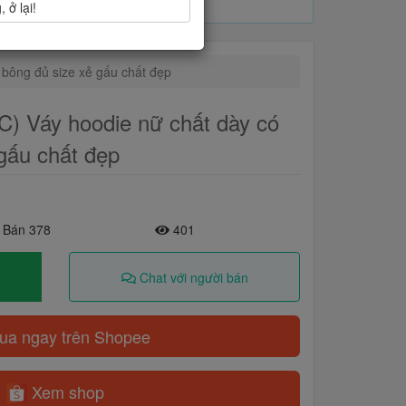
 ở lại!
bông đủ size xẻ gấu chất đẹp
 Váy hoodie nữ chất dày có
 gấu chất đẹp
 Bán 378
401
Chat với người bán
a ngay trên Shopee
Xem shop