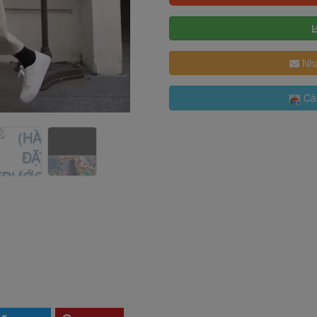
Nhậ
Cài