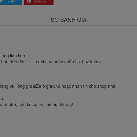
Twitter
Pinterest
SO SÁNH GIÁ
àng linh tinh
ạn đơn đặt 1 size ghi chú hoặc nhắn tin 1 sz khác)
hàng vui lòng ghi siZe ở ghi chú hoặc nhắn tin cho shop nhé
àu.
ẩm nhé, nếu ko có thì liên hệ shop ạ!