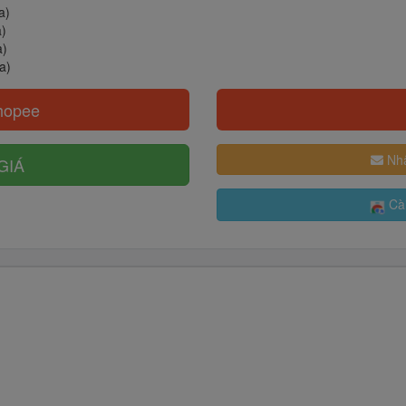
a)
a)
a)
a)
hopee
Nhậ
GIÁ
Cài