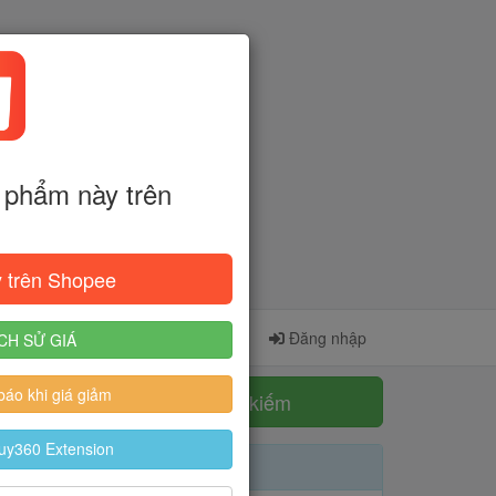
phẩm này trên
 trên Shopee
Cài đặt Extension
Đăng ký
Đăng nhập
CH SỬ GIÁ
áo khi giá giảm
Tìm kiếm
uy360 Extension