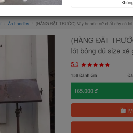
Không,
ỉ
Áo hoodies
(HÀNG ĐẶT TRƯỚC) Váy hoodie nữ chất dày có lót 
(HÀNG ĐẶT TRƯỚC)
lót bông đủ size xẻ
5.0
156 Đánh Giá
Đã
165.000 đ
Mu