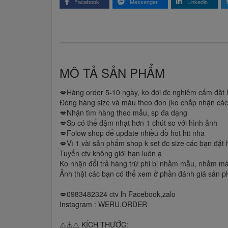
Facebook
Messenger
Linkedin
MÔ TẢ SẢN PHẨM
💋Hàng order 5-10 ngày, ko đợi đc nghiêm cấm đặt h
Đóng hàng size và màu theo đơn (ko chấp nhận các b
💋Nhận tìm hàng theo mẫu, sp đa dạng
💋Sp có thể đậm nhạt hơn 1 chút so với hình ảnh
💋Folow shop để update nhiều đồ hot hit nha
💋Vì 1 vài sản phẩm shop k set đc size các bạn đặt 
Tuyển ctv không giới hạn luôn ạ
Ko nhận đổi trả hàng trừ phi bị nhầm mẫu, nhầm m
Ảnh thật các bạn có thể xem ở phần đánh giá sản ph
------_---------_------------_-------------
💋0983482324 ctv lh Facebook,zalo
Instagram : WERU.ORDER
⚠️⚠️⚠️ KÍCH THƯỚC: