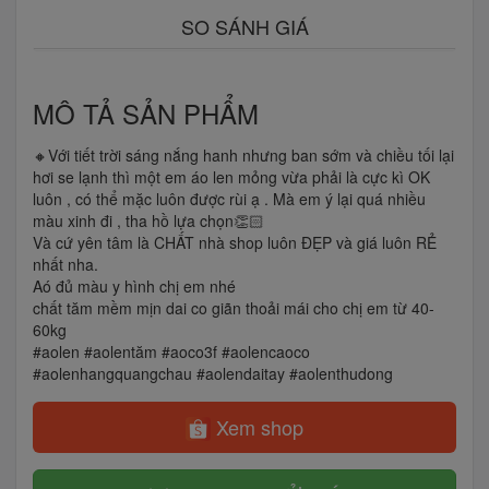
SO SÁNH GIÁ
MÔ TẢ SẢN PHẨM
🔸Với tiết trời sáng nắng hanh nhưng ban sớm và chiều tối lại
hơi se lạnh thì một em áo len mỏng vừa phải là cực kì OK
luôn , có thể mặc luôn được rùi ạ . Mà em ý lại quá nhiều
màu xinh đi , tha hồ lựa chọn👏🏻
Và cứ yên tâm là CHẤT nhà shop luôn ĐẸP và giá luôn RẺ
nhất nha.
Aó đủ màu y hình chị em nhé
chất tăm mềm mịn dai co giãn thoải mái cho chị em từ 40-
60kg
#aolen #aolentăm #aoco3f #aolencaoco
#aolenhangquangchau #aolendaitay #aolenthudong
Xem shop