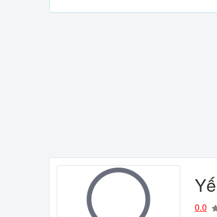
Yế
0.0