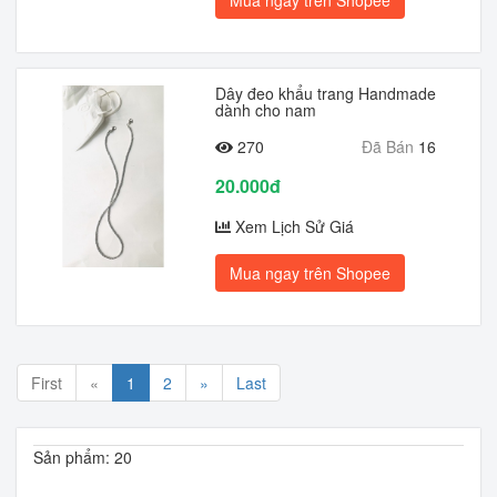
Mua ngay trên Shopee
Dây đeo khẩu trang Handmade
dành cho nam
270
Đã Bán
16
20.000đ
Xem Lịch Sử Giá
Mua ngay trên Shopee
First
«
1
2
»
Last
Sản phẩm: 20