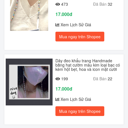
473
Đã Bán
32
17.000đ
Xem Lịch Sử Giá
Mua ngay trên Shopee
Dây đeo khẩu trang Handmade
bằng hạt cườm màu kim loại bạc có
kèm hột bẹt, hoa và icon mặt cười
199
Đã Bán
22
17.000đ
Xem Lịch Sử Giá
Mua ngay trên Shopee