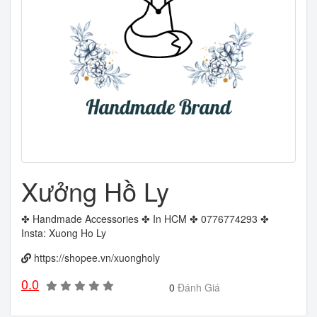
Xưởng Hồ Ly
✤ Handmade Accessories ✤ In HCM ✤ 0776774293 ✤
Insta: Xuong Ho Ly
https://shopee.vn/xuongholy
0.0
0
Đánh Giá