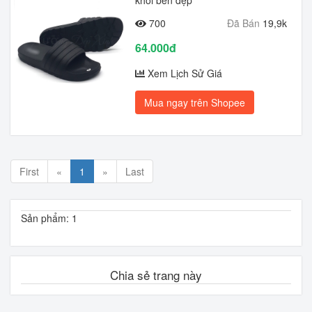
khối bền đẹp
700
Đã Bán
19,9k
64.000đ
Xem Lịch Sử Giá
Mua ngay trên Shopee
First
«
1
»
Last
Sản phẩm: 1
Chia sẻ trang này