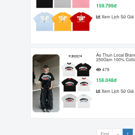
159.799đ
Xem Lịch Sử Giá
Áo Thun Local Bran
250Gsm 100% Cott
479
156.048đ
Xem Lịch Sử Giá
First
«
1