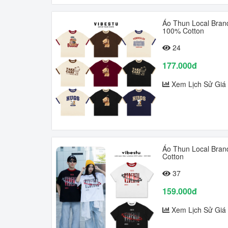
Áo Thun Local Bran
100% Cotton
24
177.000đ
Xem Lịch Sử Giá
Áo Thun Local Bra
Cotton
37
159.000đ
Xem Lịch Sử Giá