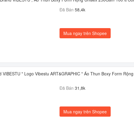
Đã Bán
58,4k
Mua ngay trên Shopee
nd VIBESTU " Logo Vibestu ART&GRAPHIC " Áo Thun Boxy Form Rộng
Đã Bán
31,8k
Mua ngay trên Shopee