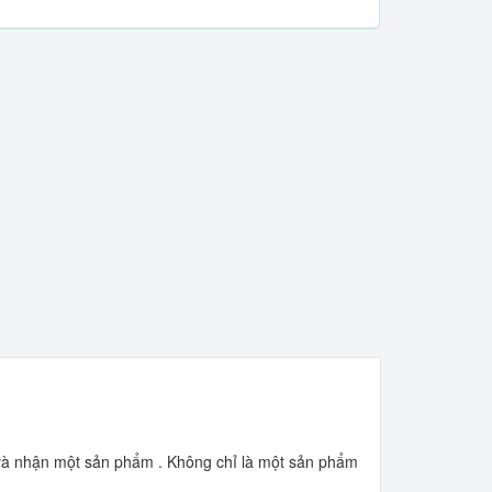
và nhận một sản phẩm . Không chỉ là một sản phẩm