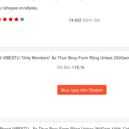
s://shopee.vn/vibestu
74.922
Đánh Giá
nd VIBESTU "Only Members" Áo Thun Boxy Form Rộng Unisex 250Gsm
Đã Bán
118,1k
Mua ngay trên Shopee
l Brand VIBESTU , Áo Thun Boxy Form Rộng Unisex 250Gsm 100% Cot