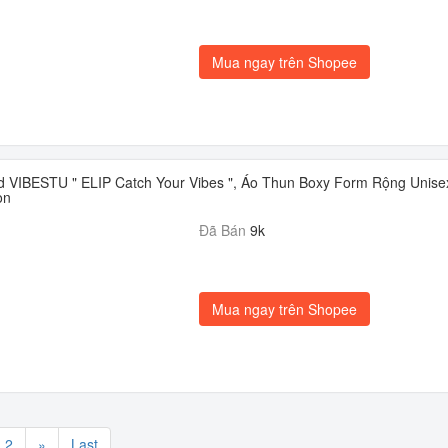
Mua ngay trên Shopee
d VIBESTU " ELIP Catch Your Vibes ", Áo Thun Boxy Form Rộng Unise
on
Đã Bán
9k
Mua ngay trên Shopee
2
»
Last