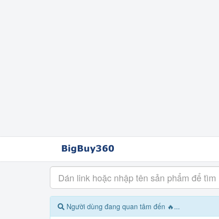
Người dùng đang quan tâm đến 🔥...