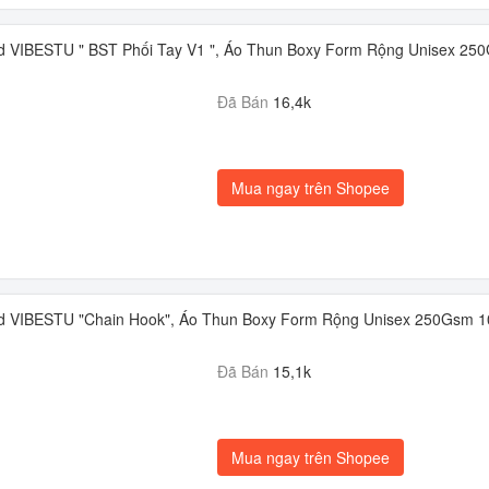
d VIBESTU " BST Phối Tay V1 ", Áo Thun Boxy Form Rộng Unisex 25
Đã Bán
16,4k
Mua ngay trên Shopee
nd VIBESTU "Chain Hook", Áo Thun Boxy Form Rộng Unisex 250Gsm 
Đã Bán
15,1k
Mua ngay trên Shopee