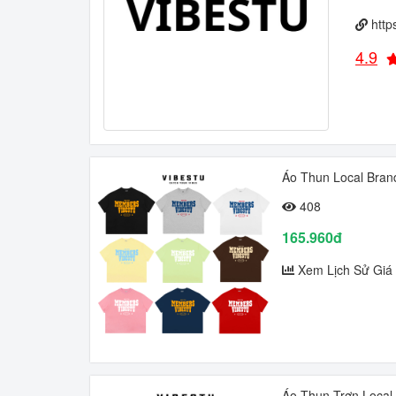
http
4.9
Áo Thun Local Bra
408
165.960đ
Xem Lịch Sử Giá
Áo Thun Trơn Loca