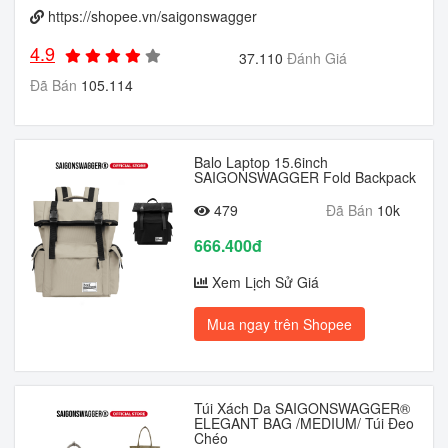
https://shopee.vn/saigonswagger
4.9
37.110
Đánh Giá
Đã Bán
105.114
Balo Laptop 15.6inch
SAIGONSWAGGER Fold Backpack
479
Đã Bán
10k
666.400đ
Xem Lịch Sử Giá
Mua ngay trên Shopee
Túi Xách Da SAIGONSWAGGER®
ELEGANT BAG /MEDIUM/ Túi Đeo
Chéo