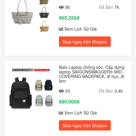
36
Đã Bán
7k
965.250đ
Xem Lịch Sử Giá
Mua ngay trên Shopee
Balo Laptop chống sốc, Cặp đựng
laptop SAIGONSWAGGER® MID -
COVERING BACKPACK, đi học, đi
làm
33
Đã Bán
3,4k
680.000đ
Xem Lịch Sử Giá
Mua ngay trên Shopee