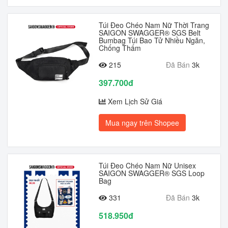
Túi Đeo Chéo Nam Nữ Thời Trang
SAIGON SWAGGER® SGS Belt
Bumbag Túi Bao Tử Nhiều Ngăn,
Chống Thấm
215
Đã Bán
3k
397.700đ
Xem Lịch Sử Giá
Mua ngay trên Shopee
Túi Đeo Chéo Nam Nữ Unisex
SAIGON SWAGGER® SGS Loop
Bag
331
Đã Bán
3k
518.950đ