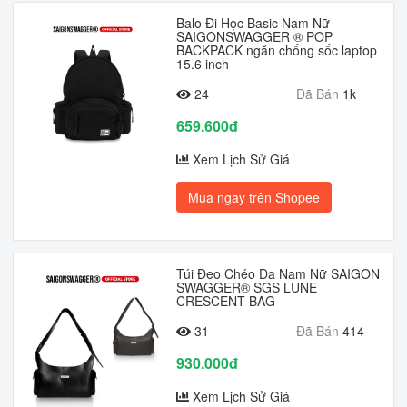
Balo Đi Học Basic Nam Nữ
SAIGONSWAGGER ® POP
BACKPACK ngăn chống sốc laptop
15.6 inch
24
Đã Bán
1k
659.600đ
Xem Lịch Sử Giá
Mua ngay trên Shopee
Túi Đeo Chéo Da Nam Nữ SAIGON
SWAGGER® SGS LUNE
CRESCENT BAG
31
Đã Bán
414
930.000đ
Xem Lịch Sử Giá