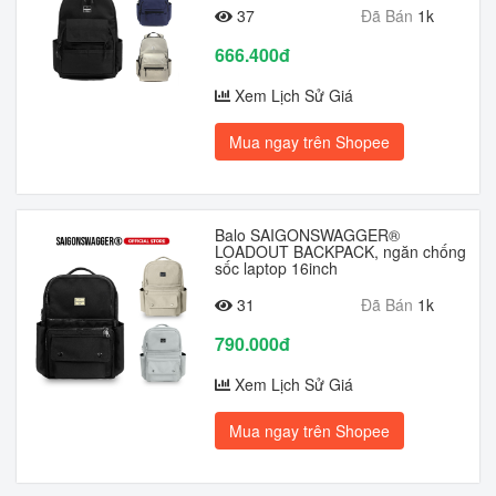
37
Đã Bán
1k
666.400đ
Xem Lịch Sử Giá
Mua ngay trên Shopee
Balo SAIGONSWAGGER®
LOADOUT BACKPACK, ngăn chống
sốc laptop 16inch
31
Đã Bán
1k
790.000đ
Xem Lịch Sử Giá
Mua ngay trên Shopee