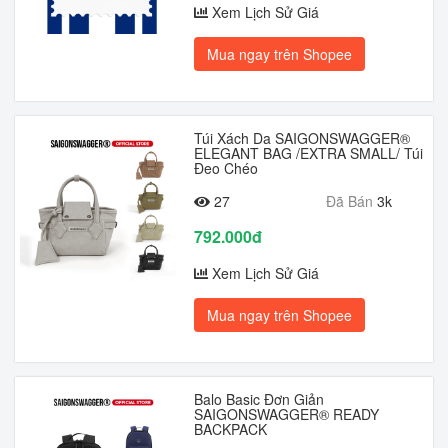
Xem Lịch Sử Giá
Mua ngay trên Shopee
Túi Xách Da SAIGONSWAGGER®
ELEGANT BAG /EXTRA SMALL/ Túi
Đeo Chéo
27
Đã Bán
3k
792.000đ
Xem Lịch Sử Giá
Mua ngay trên Shopee
Balo Basic Đơn Giản
SAIGONSWAGGER® READY
BACKPACK