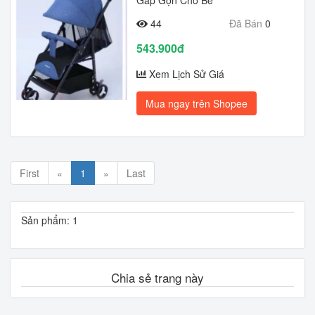
Gấp Gọn Cho Bé
44
Đã Bán
0
543.900đ
Xem Lịch Sử Giá
Mua ngay trên Shopee
First
«
1
»
Last
Sản phẩm: 1
Chia sẻ trang này