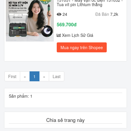
151051 - Máy vặn ốc điện 151052 -
Tua vít pin Lithium thẳng
24
Đã Bán
7,2k
569.700đ
Xem Lịch Sử Giá
Mua ngay trên Shopee
First
«
1
»
Last
Sản phẩm: 1
Chia sẻ trang này