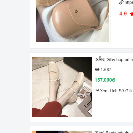
http
4.9
[SẴN] Giày búp bê m
1.687
157.000đ
Xem Lịch Sử Giá
[Sẵn] Boots bốt đùi