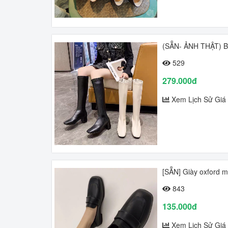
(SẴN- ẢNH THẬT) Bo
529
279.000đ
Xem Lịch Sử Giá
[SẴN] Giày oxford m
843
135.000đ
Xem Lịch Sử Giá