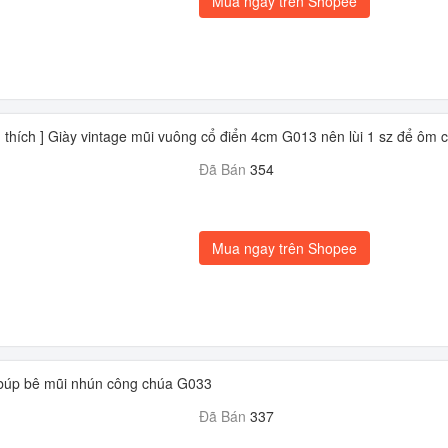
Mua ngay trên Shopee
 thích ] Giày vintage mũi vuông cổ điển 4cm G013 nên lùi 1 sz để ôm 
Đã Bán
354
Mua ngay trên Shopee
búp bê mũi nhún công chúa G033
Đã Bán
337