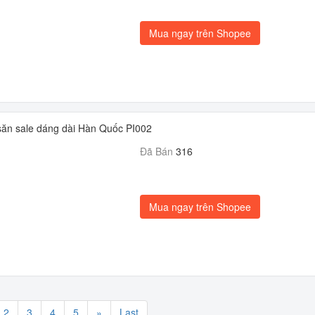
Mua ngay trên Shopee
 săn sale dáng dài Hàn Quốc PI002
Đã Bán
316
Mua ngay trên Shopee
2
3
4
5
»
Last