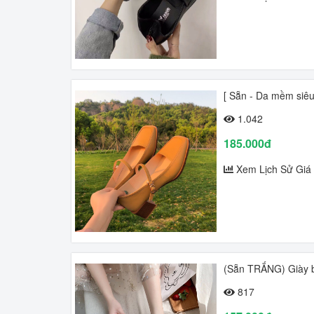
[ Sẵn - Da mềm siêu
1.042
185.000đ
Xem Lịch Sử Giá
(Sẵn TRẮNG) Giày 
817