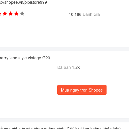
s://shopee.vn/pipistore999
10.186
Đánh Giá
arry jane style vintage G20
Đã Bán
1,2k
Mua ngay trên Shopee
 cổ cao giá cực sốc hàng quảng châu G028 (Hàng không khóa kéo)