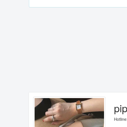
pi
Hotlin