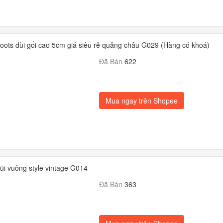
ots đùi gối cao 5cm giá siêu rẻ quảng châu G029 (Hàng có khoá)
Đã Bán
622
Mua ngay trên Shopee
ũi vuông style vintage G014
Đã Bán
363