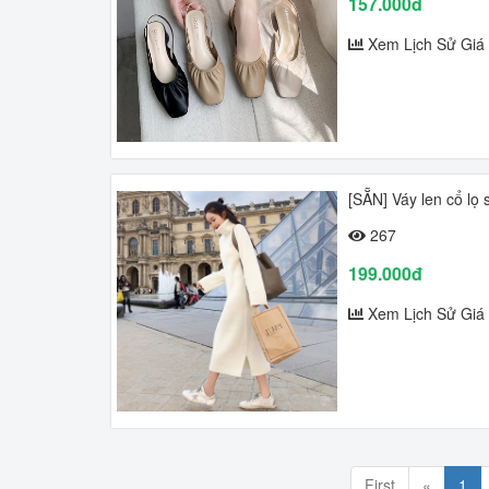
157.000đ
Xem Lịch Sử Giá
[SẴN] Váy len cổ lọ
267
199.000đ
Xem Lịch Sử Giá
First
«
1