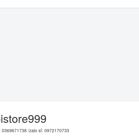
pistore999
e: 0369671738 /zalo sỉ: 0972170733