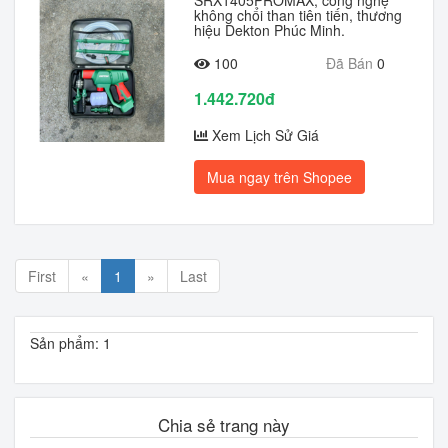
SRX1405PROMAX, công nghệ
không chổi than tiên tiến, thương
hiệu Dekton Phúc Minh.
100
Đã Bán
0
1.442.720đ
Xem Lịch Sử Giá
Mua ngay trên Shopee
First
«
1
»
Last
Sản phẩm: 1
Chia sẻ trang này