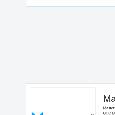
Ma
Master
CHO ĐI