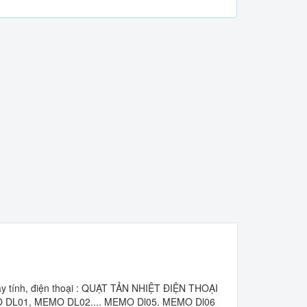
áy tính, điện thoại : QUẠT TẢN NHIỆT ĐIỆN THOẠI
O DL01, MEMO DL02.... MEMO Dl05. MEMO Dl06