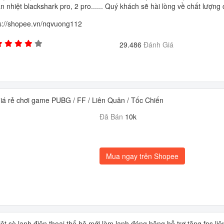
n nhiệt blackshark pro, 2 pro...... Quý khách sẽ hài lòng về chất lượng
s://shopee.vn/nqvuong112
29.486
Đánh Giá
iá rẻ chơi game PUBG / FF / Liên Quân / Tốc Chiến
Đã Bán
10k
Mua ngay trên Shopee
ệt sò lạnh điện thoại thế hệ mới làm lạnh đóng băng hỗ trợ tăng fps li