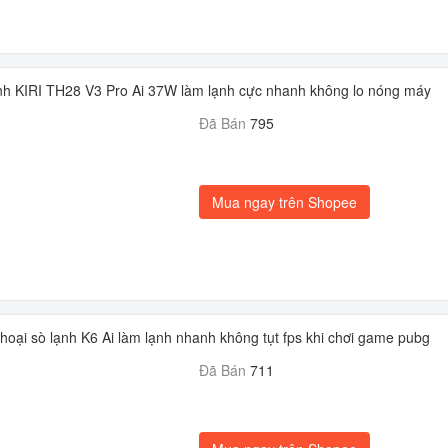
ạnh KIRI TH28 V3 Pro Ai 37W làm lạnh cực nhanh không lo nóng máy
Đã Bán
795
Mua ngay trên Shopee
thoại sò lạnh K6 Ai làm lạnh nhanh không tụt fps khi chơi game pubg
Đã Bán
711