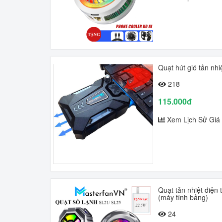
Quạt hút gió tản nhi
218
115.000đ
Xem Lịch Sử Giá
Quạt tản nhiệt điện
(máy tính bảng)
24