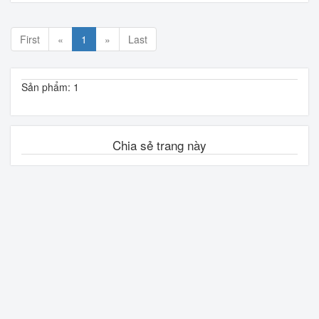
First
«
1
»
Last
Sản phẩm: 1
Chia sẻ trang này