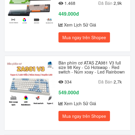
1.468
Đã Bán
2,9k
449.000đ
Xem Lịch Sử Giá
Mua ngay trên Shopee
Bàn phím cơ ATAS ZA981 V3 full
size 98 Key - Có Hotswap - Red
switch - Núm xoay - Led Rainbown
334
Đã Bán
2,7k
549.000đ
Xem Lịch Sử Giá
Mua ngay trên Shopee