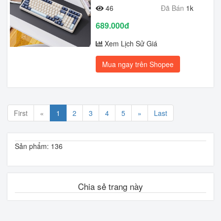
46
Đã Bán
1k
689.000đ
Xem Lịch Sử Giá
Mua ngay trên Shopee
First
«
1
2
3
4
5
»
Last
Sản phẩm: 136
Chia sẻ trang này