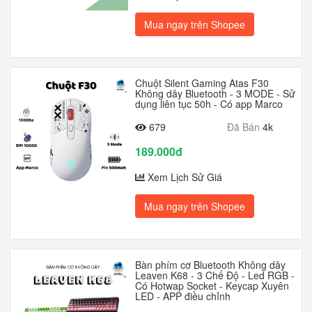
Mua ngay trên Shopee
Chuột Silent Gaming Atas F30
Không dây Bluetooth - 3 MODE - Sử
dụng liên tục 50h - Có app Marco
679
Đã Bán
4k
189.000đ
Xem Lịch Sử Giá
Mua ngay trên Shopee
Bàn phím cơ Bluetooth Không dây
Leaven K68 - 3 Chế Độ - Led RGB -
Có Hotwap Socket - Keycap Xuyên
LED - APP điều chỉnh