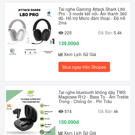
Tai nghe Gaming Attack Shark L80
Pro - 3 mode kết nối- Âm thanh 360
độ- Hỗ trợ Micro đàm thoại - Độ trễ
2ms
225
Đã Bán
5,4k
139.000đ
Xem Lịch Sử Giá
Mua ngay trên Shopee
Tai nghe bluetooth không dây TWS
Magicsee R12 - Bass To - Âm Treble
Trong - Chống ồn - Pin Trâu
574
Đã Bán
4k
150.000đ
Xem Lịch Sử Giá