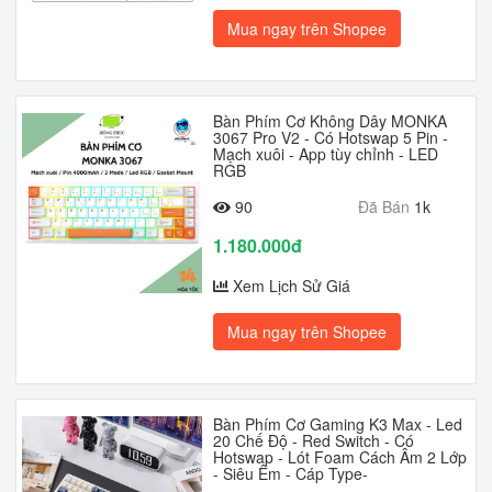
Mua ngay trên Shopee
Bàn Phím Cơ Không Dây MONKA
3067 Pro V2 - Có Hotswap 5 Pin -
Mạch xuôi - App tùy chỉnh - LED
RGB
90
Đã Bán
1k
1.180.000đ
Xem Lịch Sử Giá
Mua ngay trên Shopee
Bàn Phím Cơ Gaming K3 Max - Led
20 Chế Độ - Red Switch - Có
Hotswap - Lót Foam Cách Âm 2 Lớp
- Siêu Êm - Cáp Type-