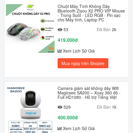
Chuột Máy Tính Không Dây
Bluetooth Ziyou X2 PRO VIP Mouse
- Trong Suốt - LED RGB - Pin sạc
cho Máy tính, Laptop PC
53
Đã Bán
2k
419.000đ
Xem Lịch Sử Giá
Mua ngay trên Shopee
Camera giám sát không dây Wifi
Magicsee SA200 – Xoay 360 độ -
Full HD1080 - Hỗ trợ Tiếng Việt
529
Đã Bán
1k
400.000đ
Xem Lịch Sử Giá