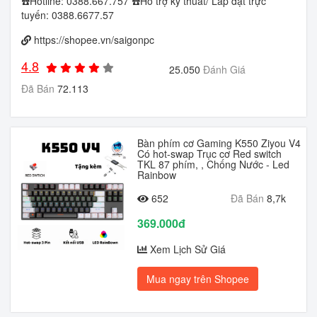
☎️Hotline: ‭0388.667.757 ☎️Hỗ trợ kỹ thuât/ Lắp đặt trực
tuyến: 0388.6677.57
https://shopee.vn/saigonpc
4.8
25.050
Đánh Giá
Đã Bán
72.113
Bàn phím cơ Gaming K550 Ziyou V4
Có hot-swap Trục cơ Red switch
TKL 87 phím, , Chống Nước - Led
Rainbow
652
Đã Bán
8,7k
369.000đ
Xem Lịch Sử Giá
Mua ngay trên Shopee