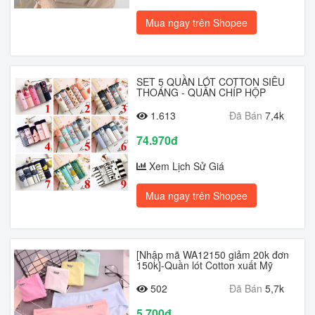
Mua ngay trên Shopee
SET 5 QUẦN LÓT COTTON SIÊU
THOÁNG - QUẦN CHÍP HỘP
1.613
Đã Bán
7,4k
74.970đ
Xem Lịch Sử Giá
Mua ngay trên Shopee
[Nhập mã WA12150 giảm 20k đơn
150k]-Quần lót Cotton xuất Mỹ
502
Đã Bán
5,7k
5.700đ