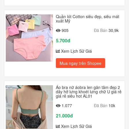
Quần lót Cotton siêu đẹp, siêu mát
xuất Mỹ
905
Đã Bán
30,9k
5.700đ
Xem Lịch Sử Giá
Mua ngay trên Shopee
Áo bra nữ áobra len gân tăm đẹp 2
dây hở lưng khoét lưng chữ U giá rẻ
giá rẻ siêu hot AL01
1.077
Đã Bán
10k
21.000đ
Xem Lịch Sử Giá