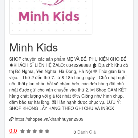
Minh Kids
SHOP chuyên các sản phẩm MẸ VÀ BÉ, PHỤ KIỆN CHO BÉ
🔔KHÁCH SỈ LIÊN HỆ ZALO: 0342298888 🏠 Địa chỉ: Khu đô
thị Đô Nghĩa, Yên Nghĩa, Hà Đông, Hà Nội 💬 Thời gian làm
việc: - Thứ 2 đến thứ 7: từ 8-18h hàng ngày - Chủ nhật nghỉ
nên thời gian phản hồi sẽ chậm hơn, các đơn hàng đặt chủ
nhật được gửi cho vận chuyển vào thứ 2. 🆗 Shop CAM KẾT
hàng chất lượng với giá tốt nhất 💯% Giống như hình chụp,
đảm bảo sự hài lòng. 💌 Hân hạnh được phục vụ. LƯU Ý:
SHOP KHÔNG LẤY HÀNG THEO GHI CHÚ VÀ INBOX
https://shopee.vn/khanhhuyen2909
0.0
0
Đánh Giá