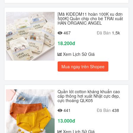
[Mã KIDEOM11 hoàn 100K xu đơn
500K] Quần chip cho bé TRAI xuất
HÀN ORGANIC ANGEL
467
Đã Bán
1,5k
18.200đ
Xem Lịch Sử Giá
Mua ngay trên Shopee
Quần lót cotton kháng khuẩn cao
cấp thông hơi xuất Nhật cực đẹp,
cực thoáng QLK05
441
Đã Bán
438
13.000đ
Xem Lịch Sử Giá