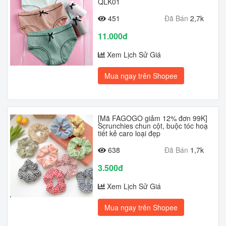
QLK01
451
Đã Bán
2,7k
11.000đ
Xem Lịch Sử Giá
Mua ngay trên Shopee
[Mã FAGOGO giảm 12% đơn 99K]
Scrunchies chun cột, buộc tóc hoạ
tiết kẻ caro loại đẹp
638
Đã Bán
1,7k
3.500đ
Xem Lịch Sử Giá
Mua ngay trên Shopee