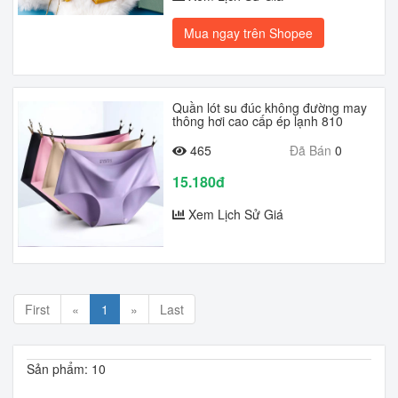
Mua ngay trên Shopee
Quần lót su đúc không đường may
thông hơi cao cấp ép lạnh 810
465
Đã Bán
0
15.180đ
Xem Lịch Sử Giá
First
«
1
»
Last
Sản phẩm: 10