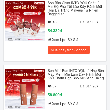
Son Bùn Chiết INTO YOU Chất Lì
Mịn Độ Phủ Tốt Lấp Đầy Rãnh Môi
Hợp Da Trắng Makeup Tự Nhiên
Bagged 1g
160
Đã Bán
30k
54.332đ
Xem Lịch Sử Giá
Mua ngay trên Shopee
Son Mini Bùn INTO YOU Lì Nhẹ Bền
Màu Mềm Mịn Làm Đầy Rãnh Môi
Khử Thâm Đẹp Cho Nữ Sáng Da 1g
57
Đã Bán
20k
58.800đ
Xem Lịch Sử Giá