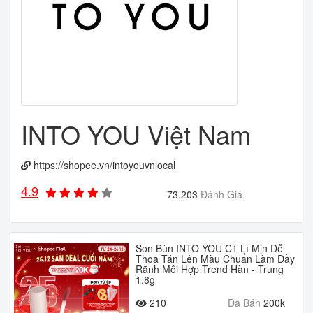
INTO YOU Việt Nam
https://shopee.vn/intoyouvnlocal
4.9
73.203
Đánh Giá
Son Bùn INTO YOU C1 Lì Mịn Dễ
Thoa Tán Lên Màu Chuẩn Làm Đầy
Rãnh Môi Hợp Trend Hàn - Trung
1.8g
210
Đã Bán
200k