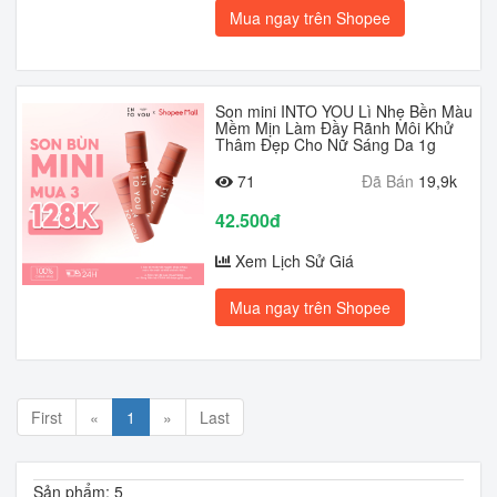
Mua ngay trên Shopee
Son mini INTO YOU Lì Nhẹ Bền Màu
Mềm Mịn Làm Đầy Rãnh Môi Khử
Thâm Đẹp Cho Nữ Sáng Da 1g
71
Đã Bán
19,9k
42.500đ
Xem Lịch Sử Giá
Mua ngay trên Shopee
First
«
1
»
Last
Sản phẩm: 5