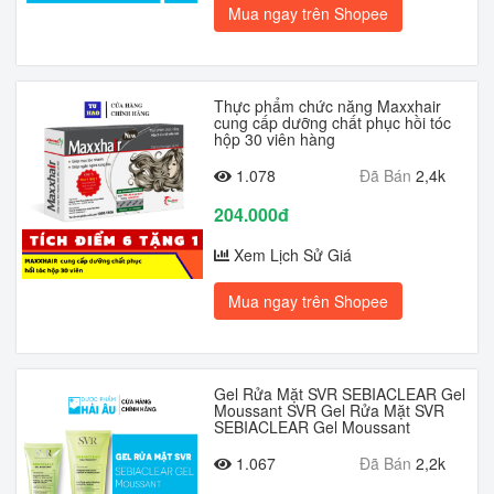
Mua ngay trên Shopee
Thực phẩm chức năng Maxxhair
cung cấp dưỡng chất phục hồi tóc
hộp 30 viên hàng
1.078
Đã Bán
2,4k
204.000đ
Xem Lịch Sử Giá
Mua ngay trên Shopee
Gel Rửa Mặt SVR SEBIACLEAR Gel
Moussant SVR Gel Rửa Mặt SVR
SEBIACLEAR Gel Moussant
1.067
Đã Bán
2,2k