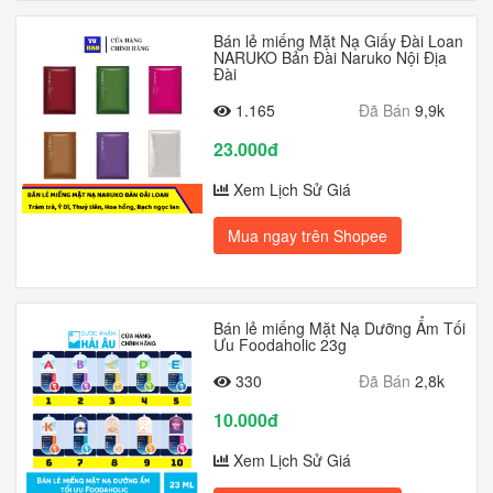
Bán lẻ miếng Mặt Nạ Giấy Đài Loan
NARUKO Bản Đài Naruko Nội Địa
Đài
1.165
Đã Bán
9,9k
23.000đ
Xem Lịch Sử Giá
Mua ngay trên Shopee
Bán lẻ miếng Mặt Nạ Dưỡng Ẩm Tối
Ưu Foodaholic 23g
330
Đã Bán
2,8k
10.000đ
Xem Lịch Sử Giá