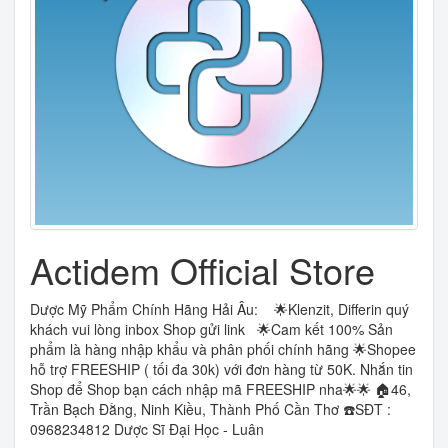
Actidem Official Store
Dược Mỹ Phẩm Chính Hãng Hải Âu: 🌟Klenzit, Differin quý
khách vui lòng inbox Shop gửi link 🌟Cam kết 100% Sản
phẩm là hàng nhập khẩu và phân phối chính hãng 🌟Shopee
hỗ trợ FREESHIP ( tối đa 30k) với đơn hàng từ 50K. Nhắn tin
Shop để Shop bạn cách nhập mã FREESHIP nha🌟🌟 🏠46,
Trần Bạch Đằng, Ninh Kiều, Thành Phố Cần Thơ ☎️SĐT :
0968234812 Dược Sĩ Đại Học - Luân