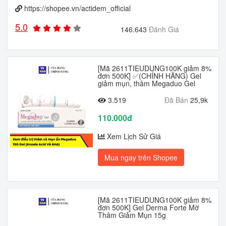
https://shopee.vn/actidem_official
5.0
146.643
Đánh Giá
[Mã 2611TIEUDUNG100K giảm 8%
đơn 500K] ✅(CHÍNH HÃNG) Gel
giảm mụn, thâm Megaduo Gel
3.519
Đã Bán
25,9k
110.000đ
Xem Lịch Sử Giá
Mua ngay trên Shopee
[Mã 2611TIEUDUNG100K giảm 8%
đơn 500K] Gel Derma Forte Mờ
Thâm Giảm Mụn 15g