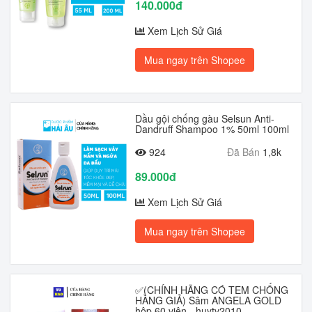
140.000đ
Xem Lịch Sử Giá
Mua ngay trên Shopee
Dầu gội chống gàu Selsun Anti-
Dandruff Shampoo 1% 50ml 100ml
924
Đã Bán
1,8k
89.000đ
Xem Lịch Sử Giá
Mua ngay trên Shopee
✅(CHÍNH HÃNG CÓ TEM CHỐNG
HÀNG GIẢ) Sâm ANGELA GOLD
hộp 60 viên - huytv2010