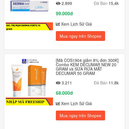
2.899
Đã Bán
15,4k
99.000đ
Xem Lịch Sử Giá
Mua ngay trên Shopee
[Mã COS1904 giảm 8% đơn 300K]
Combo KEM DECUMAR NEW 20
GRAM và SỮA RỬA MẶT
DECUMAR 50 GRAM
3.211
Đã Bán
11,8k
68.000đ
Xem Lịch Sử Giá
Mua ngay trên Shopee