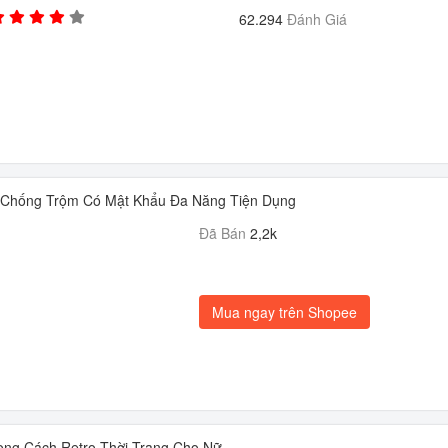
62.294
Đánh Giá
 Chống Trộm Có Mật Khẩu Đa Năng Tiện Dụng
Đã Bán
2,2k
Mua ngay trên Shopee
ong Cách Retro Thời Trang Cho Nữ