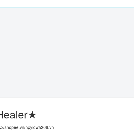
ealer★
s://shopee.vn/hpyiowa206.vn