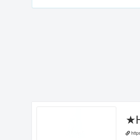
★H
http