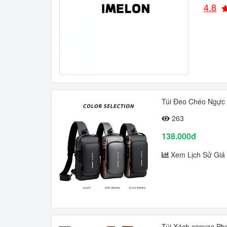
4.8
Túi Đeo Chéo Ngực
263
138.000đ
Xem Lịch Sử Giá
Túi Xách canvas Ph