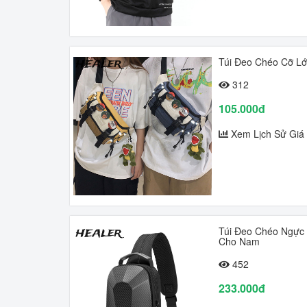
Túi Đeo Chéo Cỡ L
312
105.000đ
Xem Lịch Sử Giá
Túi Đeo Chéo Ngực 
Cho Nam
452
233.000đ