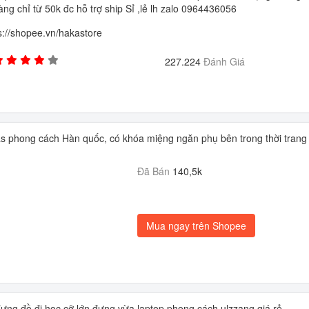
ng chỉ từ 50k đc hỗ trợ ship Sỉ ,lẻ lh zalo 0964436056
s://shopee.vn/hakastore
227.224
Đánh Giá
nvas phong cách Hàn quốc, có khóa miệng ngăn phụ bên trong thời trang
Đã Bán
140,5k
Mua ngay trên Shopee
 đựng đồ đi học cỡ lớn đựng vừa laptop phong cách ulzzang giá rẻ