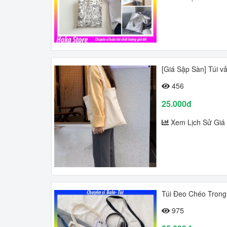
[Giá Sập Sàn] Túi v
456
25.000đ
Xem Lịch Sử Giá
Túi Đeo Chéo Tron
975