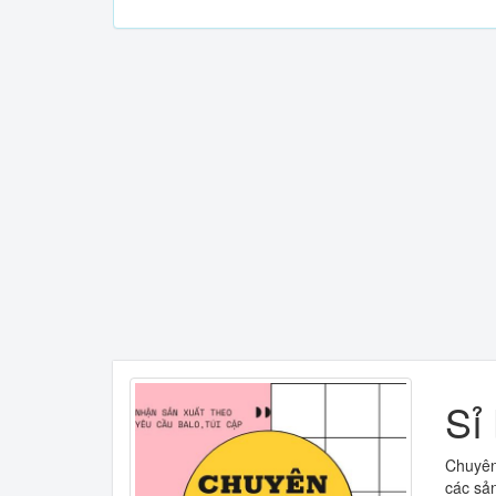
Sỉ 
Chuyên 
các sản