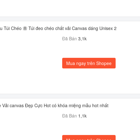
u Túi Chéo 🦋 Túi đeo chéo chất vải Canvas dáng Unisex 2
Đã Bán
3,1k
Mua ngay trên Shopee
te Vải canvas Đẹp Cực Hot có khóa miệng mẫu hot nhất
Đã Bán
1,1k