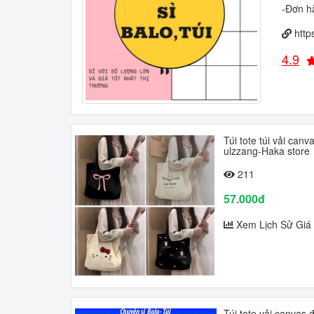
-Đơn hà
http
4.9
Túi tote túi vải ca
ulzzang-Haka store
211
57.000đ
Xem Lịch Sử Giá
Túi tote vải canvas