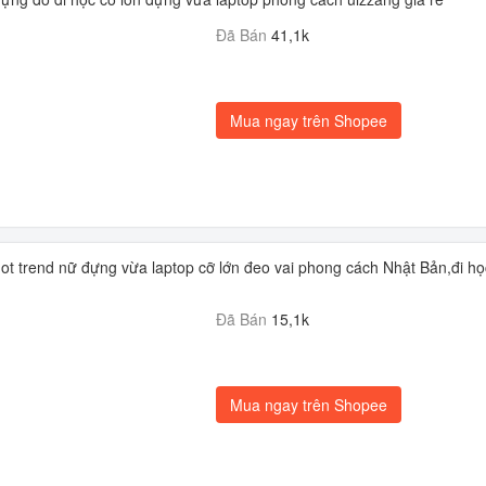
Đã Bán
41,1k
Mua ngay trên Shopee
hot trend nữ đựng vừa laptop cỡ lớn đeo vai phong cách Nhật Bản,đi họ
Đã Bán
15,1k
Mua ngay trên Shopee