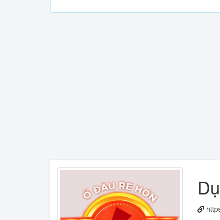
Dụ
http