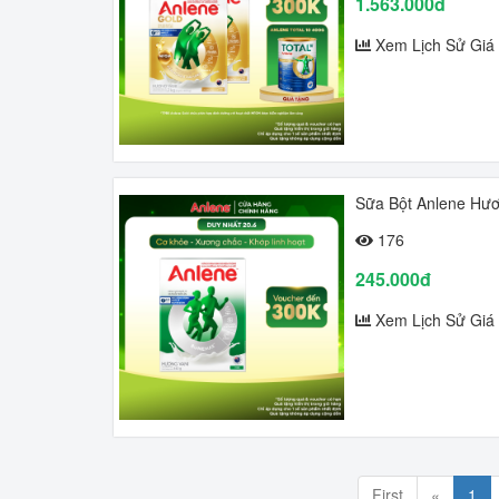
1.563.000đ
Xem Lịch Sử Giá
Sữa Bột Anlene Hươ
176
245.000đ
Xem Lịch Sử Giá
First
«
1