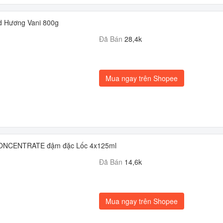
d Hương Vani 800g
Đã Bán
28,4k
Mua ngay trên Shopee
CONCENTRATE đậm đặc Lốc 4x125ml
Đã Bán
14,6k
Mua ngay trên Shopee