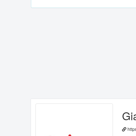
Gi
http