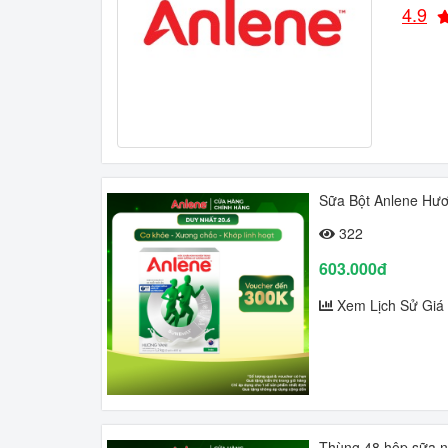
4.9
Sữa Bột Anlene Hươ
322
603.000đ
Xem Lịch Sử Giá
Thùng 48 hộp sữa n