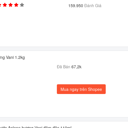
159.950
Đánh Giá
ng Vani 1.2kg
Đã Bán
67,2k
Mua ngay trên Shopee
ước Anlene hương Vani đậm đặc 110ml