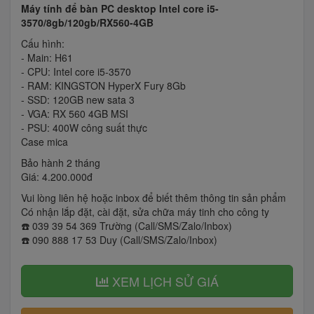
Máy tính để bàn PC desktop Intel core i5-
3570/8gb/120gb/RX560-4GB
Cấu hình:
- Main: H61
- CPU: Intel core i5-3570
- RAM: KINGSTON HyperX Fury 8Gb
- SSD: 120GB new sata 3
- VGA: RX 560 4GB MSI
- PSU: 400W công suất thực
Case mica
Bảo hành 2 tháng
Giá: 4.200.000đ
Vui lòng liên hệ hoặc inbox để biết thêm thông tin sản phẩm
Có nhận lắp đặt, cài đặt, sửa chữa máy tinh cho công ty
☎️ 039 39 54 369 Trường (Call/SMS/Zalo/Inbox)
☎️ 090 888 17 53 Duy (Call/SMS/Zalo/Inbox)
XEM LỊCH SỬ GIÁ