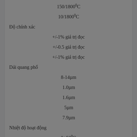
0
150/1800
C
0
10/1800
C
Độ chính xác
+/-1% giá trị đọc
+/-0.5 giá trị đọc
+/-1% giá trị đọc
Dải quang phổ
8-14µm
1.0µm
1.6µm
5µm
7.9µm
Nhiệt độ hoạt động
0