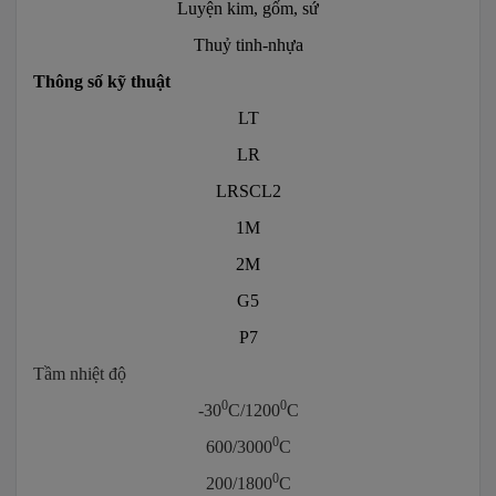
Luyện kim, gốm, sứ
Thuỷ tinh-nhựa
Thông số kỹ thuật
LT
LR
LRSCL2
1M
2M
G5
P7
Tầm nhiệt độ
0
0
-30
C/1200
C
0
600/3000
C
0
200/1800
C