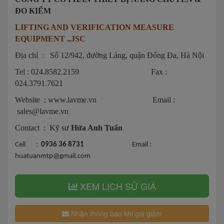
ĐO KIỂM
LIFTING AND VERIFICATION MEASURE
EQUIPMENT .,JSC
Địa chỉ : Số 12/942, đường Láng, quận Đống Đa, Hà Nội
Tel : 024.8582.2159 Fax :
024.3791.7621
Website : www.lavme.vn Email :
sales@lavme.vn
Contact : Kỹ sư
Hứa Anh Tuấn
Cell :
0936 36 8731
Email :
huatuanmtp@gmail.com
XEM LỊCH SỬ GIÁ
Nhận thông báo khi giá giảm