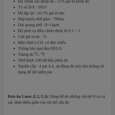
Độ chính xác phép đo : ±1% giá trị phép đo
Tỷ số D/S : 105/1
Độ lặp lại : ±0.5% giá trị đọc
Đáp tuyến thời gian : 700ms
Dải quang phổ : 8÷14µm
Độ phát xạ điều chỉnh được từ 0.1 ÷ 1
Giữ giá trị đo : 7s
Màn hình LCD, có đèn chiếu.
Thông báo quá tầm HI/LO
0
0
Thang đo
C,
F
Nhớ được 100 dữ liệu phép đo
Nguồn cấp : 4 pin AA, tự động tắt máy khi không sử
dụng để tiết kiệm pin
Đơn tia Laser (L2, L3):
Dùng để đo những vật thể ở xa và
xác định điểm giữa của vật thể cần đo