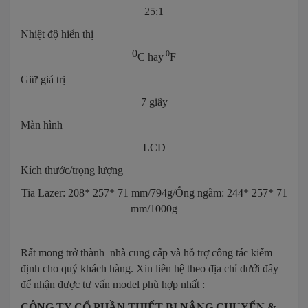
25:1
Nhiệt độ hiển thị
0
0
C hay
F
Giữ giá trị
7 giây
Màn hình
LCD
Kích thước/trọng lượng
Tia Lazer: 208* 257* 71 mm/794g/Ống ngắm: 244* 257* 71
mm/1000g
Rất mong trở thành nhà cung cấp và hỗ trợ công tác kiểm
định cho quý khách hàng. Xin liên hệ theo địa chỉ dưới đây
để nhận được tư vấn model phù hợp nhất :
CÔNG TY CỔ PHẦN THIẾT BỊ NÂNG CHUYỂN &