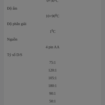
0÷50
C
Độ ẩm
0
10÷90
C
Độ phân giải
0
1
C
Nguồn
4 pin AA
Tỷ số D/S
75:1
120:1
105:1
180:1
90:1
50:1