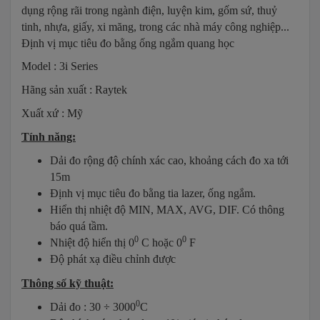
dụng rộng rãi trong ngành điện, luyện kim, gốm sứ, thuỷ
tinh, nhựa, giấy, xi măng, trong các nhà máy công nghiệp...
Định vị mục tiêu đo bằng ống ngắm quang học
Model : 3i Series
Hãng sản xuất : Raytek
Xuất xứ : Mỹ
Tính năng:
Dải đo rộng độ chính xác cao, khoảng cách đo xa tới
15m
Định vị mục tiêu đo bằng tia lazer, ống ngắm.
Hiển thị nhiệt độ MIN, MAX, AVG, DIF. Có thông
báo quá tầm.
0
0
Nhiệt độ hiển thị 0
C hoặc 0
F
Độ phát xạ điều chỉnh được
Thông số kỹ thuật:
0
Dải đo : 30 ÷ 3000
C