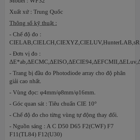
Model : WF32
Xuất xứ : Trung Quốc
Thông số kỹ thuật :
- Chế độ đo :
CIELAB,CIELCH,CIEXYZ,CIELUV,HunterLAB,s
- Đơn vị đo :
ΔE*ab,ΔECMC,ΔEISO,ΔECIE94,ΔEFCMII,ΔELuv,Δ
- Trang bị đầu đo Photodiode array cho độ phân
giải cao nhất.
- Vùng đọc: φ4mm/φ8mm/φ16mm.
- Góc quan sát : Tiêu chuẩn CIE 10°
- Chế độ đo cho từng vùng tự động thay đổi.
- Nguồn sáng : A C D50 D65 F2(CWF) F7
F11(TL84) F12(U30)