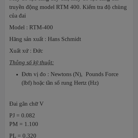
truyền động model RTM 400. Kiểm tra độ chùng
của đai
Model : RTM-400
Hãng sản xuất : Hans Schmidt
Xuất xứ : Đức
Thông số kỹ thuật:
Đơn vị đo : Newtons (N), Pounds Force
(lbf) hoặc tần số rung Hertz (Hz)
Đai gân chữ V
PJ = 0.082
PM = 1.100
PL = 0.320