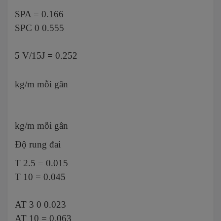
SPA = 0.166
SPC 0 0.555
5 V/15J = 0.252
kg/m mỗi gân
kg/m
mỗi gân
Độ rung đai
T 2.5 = 0.015
T 10 = 0.045
AT 3 0 0.023
AT 10 = 0.063