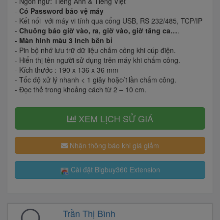
- Ngôn ngữ: Tiếng Anh & Tiếng Việt
-
Có Password bảo vệ máy
- Kết nối với máy vi tính qua cổng USB, RS 232/485, TCP/IP
-
Chuông báo giờ vào, ra, giờ vào, giờ tăng ca…
.
-
Màn hình màu 3 inch bền bỉ
- Pin bộ nhớ lưu trữ dữ liệu chấm công khi cúp điện.
- Hiển thị tên người sử dụng trên máy khi chấm công.
- Kích thước : 190 x 136 x 36 mm
- Tốc độ xử lý nhanh < 1 giây hoặc/1lần chấm công.
- Đọc thẻ trong khoảng cách từ 2 – 10 cm.
XEM LỊCH SỬ GIÁ
Nhận thông báo khi giá giảm
Cài đặt Bigbuy360 Extension
Trần Thị Bình