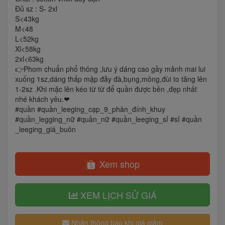
Đủ sz : S- 2xl
S<43kg
M<48
L<52kg
Xl<58kg
2xl<63kg
👉Phom chuẩn phổ thông ,lưu ý dáng cao gầy mảnh mai lui
xuống 1sz,dáng thấp mập đẫy đà,bụng,mông,đùi to tăng lên
1-2sz .Khi mặc lên kéo từ từ để quần được bền ,đẹp nhất
nhé khách yêu.❤
#quần #quần_leeging_cạp_9_phân_đính_khuy
#quần_legging_nữ #quần_nữ #quần_leeging_sỉ #sỉ #quần
_leeging_giá_buôn
Xem shop
XEM LỊCH SỬ GIÁ
Nhận thông báo khi giá giảm