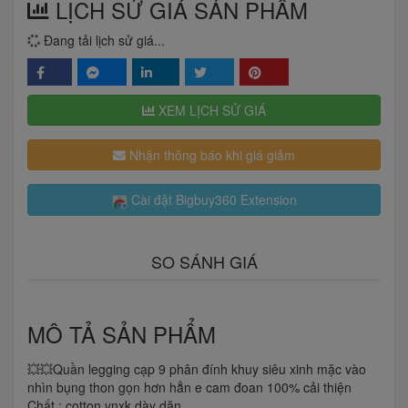
LỊCH SỬ GIÁ SẢN PHẨM
Đang tải lịch sử giá...
XEM LỊCH SỬ GIÁ
Nhận thông báo khi giá giảm
Cài đặt Bigbuy360 Extension
SO SÁNH GIÁ
MÔ TẢ SẢN PHẨM
💥💥Quần legging cạp 9 phân đính khuy siêu xinh mặc vào
nhìn bụng thon gọn hơn hẳn e cam đoan 100% cải thiện
Chất : cotton vnxk dày dặn