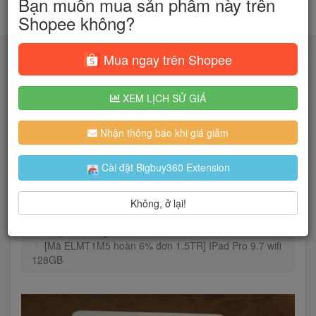
Bạn muốn mua sản phẩm này trên
Shopee không?
Mua ngay trên Shopee
XEM LỊCH SỬ GIÁ
Tìm kiếm
Nhận thông báo khi giá giảm
Người dùng đang quan tâm đến 🔥...
Cài đặt Bigbuy360 Extension
Không, ở lại!
Trang chủ
Điện Thoại & Phụ Kiện
Máy tính bảng
iPad
[Mã ELMT1M5 hoàn 6% đơn 1.5TR] IPad Pro 9.7 wifi
128GB