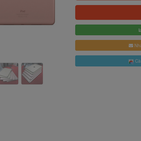
Nhậ
Cài