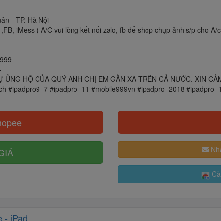
ân - TP. Hà Nội
,FB, iMess ) A/C vui lòng kết nối zalo, fb để shop chụp ảnh s/p cho A/c
e999
-
ỦNG HỘ CỦA QUÝ ANH CHỊ EM GẦN XA TRÊN CẢ NƯỚC. XIN C
nch #ipadpro9_7 #ipadpro_11 #mobile999vn #ipadpro_2018 #ipadpro_
hopee
Nhậ
GIÁ
Cài
 - iPad