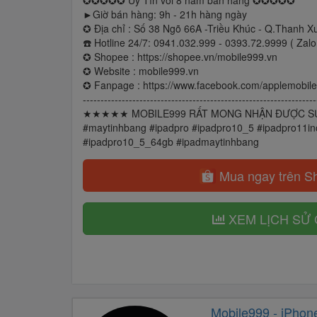
✪✪✪✪✪ Uy Tín với 8 năm bán hàng ✪✪✪✪✪
►Giờ bán hàng: 9h - 21h hàng ngày
✪ Địa chỉ : Số 38 Ngõ 66A -Triều Khúc - Q.Thanh Xu
☎️ Hotline 24/7: 0941.032.999 - 0393.72.9999 ( Zalo 
✪ Shopee : https://shopee.vn/mobile999.vn
✪ Website : mobile999.vn
✪ Fanpage : https://www.facebook.com/applemobil
------------------------------------------------------------------
★★★★★ MOBILE999 RẤT MONG NHẬN ĐƯỢC SỰ 
#maytinhbang #ipadpro #ipadpro10_5 #ipadpro11i
#ipadpro10_5_64gb #ipadmaytinhbang
Mua ngay trên S
XEM LỊCH SỬ 
Mobile999 - iPhone