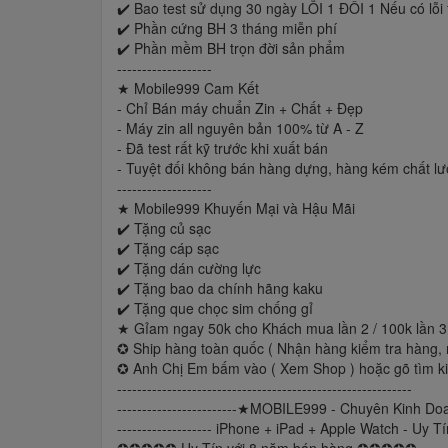
✔️ Bao test sử dụng 30 ngày LỖI 1 ĐỔI 1 Nếu có lỗi
✔️ Phần cứng BH 3 tháng miễn phí
✔️ Phần mềm BH trọn đời sản phẩm
-------------------
★ Mobile999 Cam Kết
- Chỉ Bán máy chuẩn Zin + Chất + Đẹp
- Máy zin all nguyên bản 100% từ A - Z
- Đã test rất kỹ trước khi xuất bán
- Tuyệt đối không bán hàng dựng, hàng kém chất l
-------------------
★ Mobile999 Khuyến Mại và Hậu Mãi
✔️ Tặng củ sạc
✔️ Tặng cáp sạc
✔️ Tặng dán cường lực
✔️ Tặng bao da chính hãng kaku
✔️ Tặng que chọc sim chống gỉ
★ Gỉam ngay 50k cho Khách mua lần 2 / 100k lần 3
✪ Ship hàng toàn quốc ( Nhận hàng kiểm tra hàng, 
✪ Anh Chị Em bấm vào ( Xem Shop ) hoặc gõ tìm ki
-----------------------------------------------------------
------------------------★MOBILE999 - Chuyên Kinh
------------------- iPhone + iPad + Apple Watch - Uy Tí