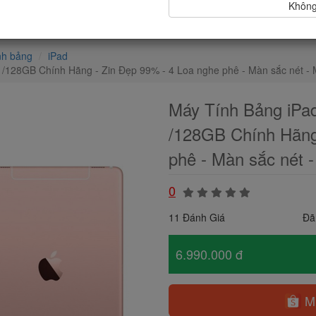
Không,
nh bảng
iPad
GB /128GB Chính Hãng - Zin Đẹp 99% - 4 Loa nghe phê - Màn sắc nét 
Máy Tính Bảng iPad
/128GB Chính Hãng
phê - Màn sắc nét
0
11 Đánh Giá
Đã
6.990.000 đ
Mu