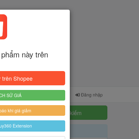
phẩm này trên
 trên Shopee
Cài đặt Extension
Đăng ký
Đăng nhập
CH SỬ GIÁ
áo khi giá giảm
Tìm kiếm
uy360 Extension