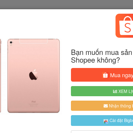
Bạn muốn mua sản 
Shopee không?
Mua ngay
XEM LỊ
Nhận thông b
Cài đặt Bigb