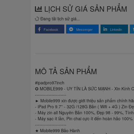
LỊCH SỬ GIÁ SẢN PHẨM
Đang tải lịch sử giá...
Facebook
Messenger
Linkedin
MÔ TẢ SẢN PHẨM
#ipadpro97inch
✪ MOBILE999 - UY TÍN LÀ SỨC MẠNH - Xin Kính 
---------------------
► Mobile999 xin được giới thiệu sản phẩm chính hã
- iPad Pro 9.7'' - 32G /128G Bản ( Wifi + 4G ) Zin Đ
- Máy zin all Nguyên Bản 100%, Đẹp 98 - 99%, Tín
- Máy sạc ít lần, Pin chai cực ít đến hoàn hảo 100%
---------------------
★ Mobile999 Bảo Hành