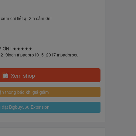
 xem chi tiết ạ. Xin cảm ơn!
ẢM ƠN ! ★★★★★
12_9inch #ipadpro10_5_2017 #ipadprocu
Xem shop
n thông báo khi giá giảm
 đặt Bigbuy360 Extension