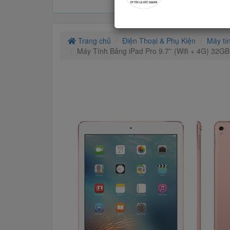
Trang chủ
Điện Thoại & Phụ Kiện
Máy tí
Máy Tính Bảng iPad Pro 9.7'' (Wifi + 4G) 32