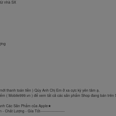
 từ nhà SX
ượng
mới thanh toán tiền ) Qúy Anh Chị Em ở xa cực kỳ yên tâm ạ.
ếm ( Mobile999.vn ) để xem tất cả các sản phẩm Shop đang bán trên 
 Doanh Các Sản Phẩm của Apple★
n - Chất Lượng - Gía Tốt-------------------