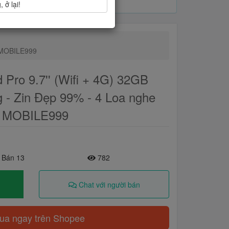
 ở lại!
- MOBILE999
 Pro 9.7'' (Wifi + 4G) 32GB
 - Zin Đẹp 99% - 4 Loa nghe
 - MOBILE999
 Bán 13
782
Chat với người bán
a ngay trên Shopee