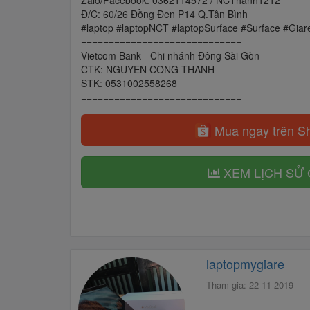
Zalo/Facebook: 0362114572 / NCThanh1212
Ð/C: 60/26 Ðồng Ðen P14 Q.Tân Bình
#laptop #laptopNCT #laptopSurface #Surface #Giar
=============================
Vietcom Bank - Chi nhánh Ðông Sài Gòn
CTK: NGUYEN CONG THANH
STK: 0531002558268
=============================
Mua ngay trên S
XEM LỊCH SỬ 
laptopmygiare
Tham gia: 22-11-2019