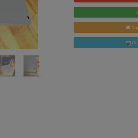
Nhậ
Cài