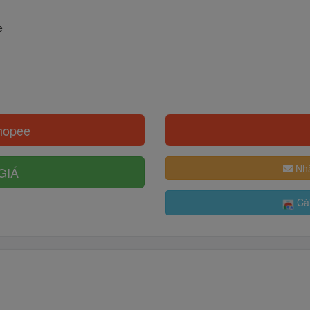
e
hopee
Nhậ
GIÁ
Cài