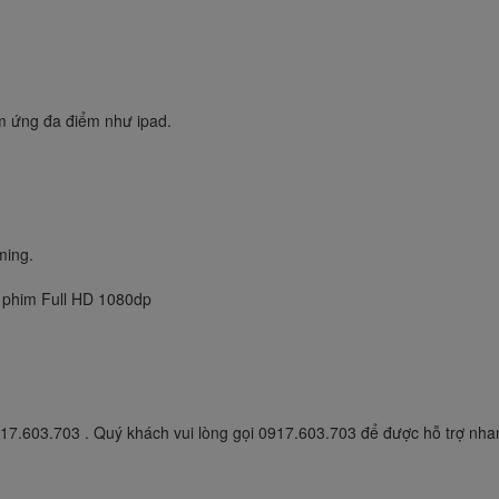
ảm ứng đa điểm như ipad.
ming.
 phim Full HD 1080dp
917.603.703 . Quý khách vui lòng gọi 0917.603.703 để được hỗ trợ nha