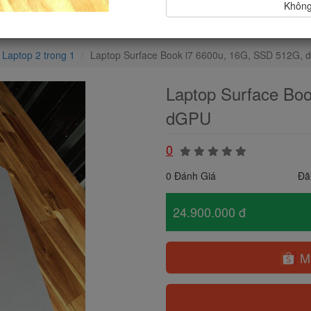
Không,
Laptop 2 trong 1
Laptop Surface Book i7 6600u, 16G, SSD 512G,
Laptop Surface Bo
dGPU
0
0 Đánh Giá
Đã
24.900.000 đ
Mu