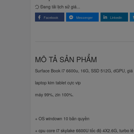
Đang tải lịch sử giá...
Facebook
Messenger
Linkedin
MÔ TẢ SẢN PHẨM
Surface Book i7 6600u, 16G, SSD 512G, dGPU, giá 
laptop kim tablet cực vip
máy 99%, zin 100%.
+ OS windown 10 bản quyền
+ cpu core i7 skylake 6600U tốc độ 4X2.6G, turbo l