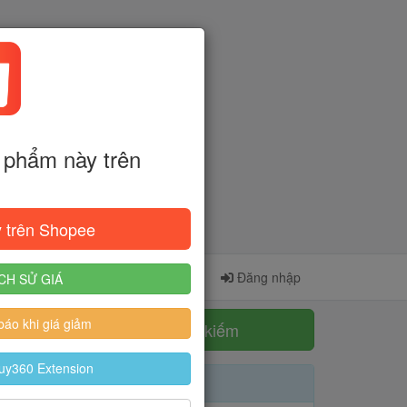
phẩm này trên
 trên Shopee
Cài đặt Extension
Đăng ký
Đăng nhập
CH SỬ GIÁ
áo khi giá giảm
Tìm kiếm
uy360 Extension