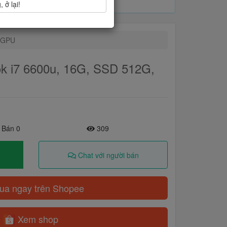
 ở lại!
 dGPU
ok i7 6600u, 16G, SSD 512G,
 Bán 0
309
Chat với người bán
a ngay trên Shopee
Xem shop