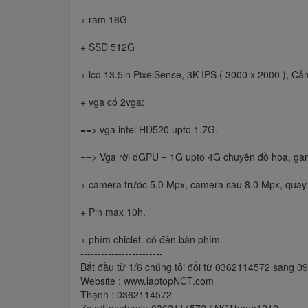
+ ram 16G
+ SSD 512G
+ lcd 13.5in PixelSense, 3K IPS ( 3000 x 2000 ), C
+ vga có 2vga:
==> vga intel HD520 upto 1.7G.
==> Vga rời dGPU = 1G upto 4G chuyên đồ hoạ, ga
+ camera trước 5.0 Mpx, camera sau 8.0 Mpx, quay
+ Pin max 10h.
+ phím chiclet. có đèn bàn phím.
------------------------
Bắt đầu từ 1/6 chúng tôi đổi từ 0362114572 sang 0
Website : www.laptopNCT.com
Thạnh : 0362114572