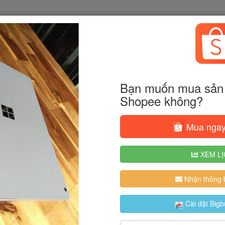
Bạn muốn mua sản 
Shopee không?
Mua ngay
XEM LỊ
Nhận thông b
Cài đặt Bigb