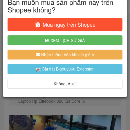
Bạn muốn mua sản phẩm này trên
Shopee không?
Mua ngay trên Shopee
XEM LỊCH SỬ GIÁ
Tìm kiếm
Nhận thông báo khi giá giảm
Người dùng đang quan tâm đến 🔥...
Cài đặt Bigbuy360 Extension
Không, ở lại!
Trang chủ
Máy tính - Linh kiện
Laptop
Laptop 2 trong 1
Laptop Hp Elitebook 820 G3 Core I5