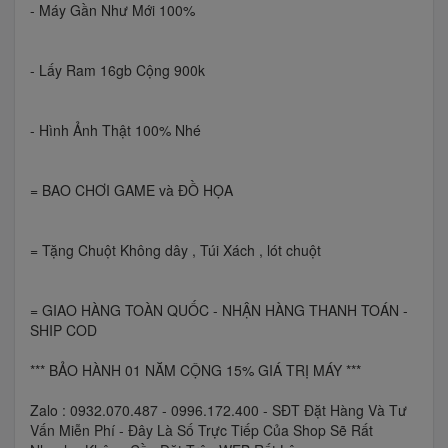
- Máy Gần Như Mới 100%
- Lấy Ram 16gb Cộng 900k
- Hình Ảnh Thật 100% Nhé
= BAO CHƠI GAME và ĐỒ HỌA
= Tặng Chuột Không dây , Túi Xách , lót chuột
= GIAO HÀNG TOÀN QUỐC - NHẬN HÀNG THANH TOÁN -
SHIP COD
*** BẢO HÀNH 01 NĂM CỘNG 15% GIÁ TRỊ MÁY ***
Zalo : 0932.070.487 - 0996.172.400 - SĐT Đặt Hàng Và Tư
Vấn Miễn Phí - Đây Là Số Trực Tiếp Của Shop Sẽ Rất