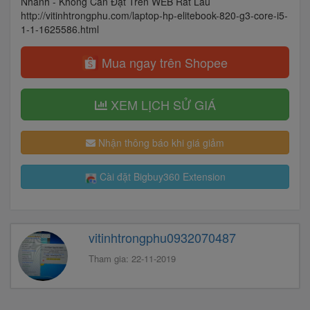
Nhanh - Không Cần Đặt Trên WEB Rất Lâu
http://vitinhtrongphu.com/laptop-hp-elitebook-820-g3-core-i5-
1-1-1625586.html
Mua ngay trên Shopee
XEM LỊCH SỬ GIÁ
Nhận thông báo khi giá giảm
Cài đặt Bigbuy360 Extension
vitinhtrongphu0932070487
Tham gia: 22-11-2019