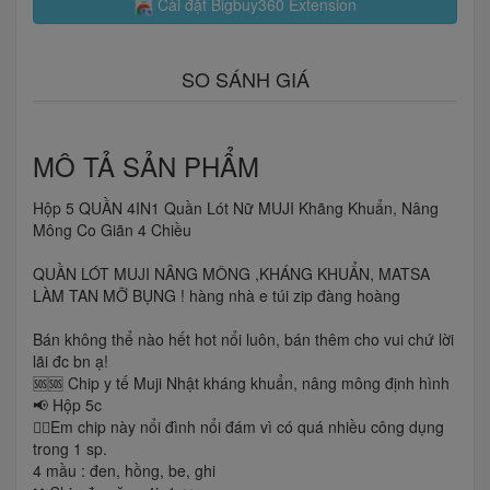
Cài đặt Bigbuy360 Extension
SO SÁNH GIÁ
MÔ TẢ SẢN PHẨM
Hộp 5 QUẦN 4IN1 Quần Lót Nữ MUJI Khãng Khuẩn, Nâng
Mông Co Giãn 4 Chiều
QUẦN LÓT MUJI NÂNG MÔNG ,KHÁNG KHUẨN, MATSA
LÀM TAN MỠ BỤNG ! hàng nhà e túi zip đàng hoàng
Bán không thể nào hết hot nổi luôn, bán thêm cho vui chứ lời
lãi đc bn ạ!
🆘🆘 Chip y tế Muji Nhật kháng khuẩn, nâng mông định hình
📢 Hộp 5c
👉🏻Em chip này nổi đình nổi đám vì có quá nhiều công dụng
trong 1 sp.
4 mầu : đen, hồng, be, ghi