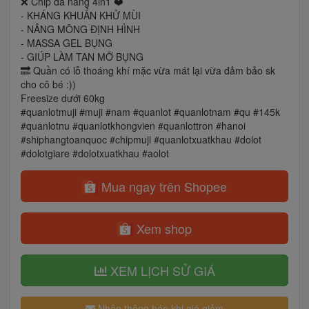
❌ Chip đa năng 4in1 ❤️
- KHÁNG KHUẨN KHỬ MÙI
- NÂNG MÔNG ĐỊNH HÌNH
- MASSA GEL BỤNG
- GIÚP LÀM TAN MỠ BỤNG
🔜 Quần có lỗ thoáng khí mặc vừa mát lại vừa đảm bảo sk
cho cô bé :))
Freesize dưới 60kg
#quanlotmuji #muji #nam #quanlot #quanlotnam #qu #145k
#quanlotnu #quanlotkhongvien #quanlottron #hanoi
#shiphangtoanquoc #chipmuji #quanlotxuatkhau #dolot
#dolotgiare #dolotxuatkhau #aolot
Mua ngay trên Shopee
Xem shop
XEM LỊCH SỬ GIÁ
Nhận thông báo khi giá giảm