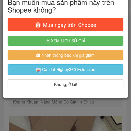
Bạn muốn mua sản phẩm này trên
Shopee không?
Mua ngay trên Shopee
XEM LỊCH SỬ GIÁ
Tìm kiếm
Nhận thông báo khi giá giảm
Người dùng đang quan tâm đến 🔥...
Cài đặt Bigbuy360 Extension
Không, ở lại!
Trang chủ
Thời Trang Nữ
Đồ lót
Quần lót
Hộp 5 QUẦN 4IN1 Quần Lót Nữ MUJI Nhật Bản
Khãng Khuẩn, Nâng Mông Co Giãn 4 Chiều