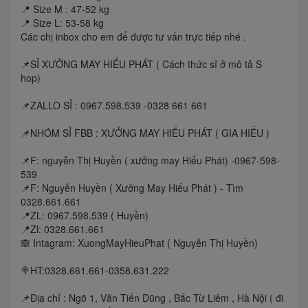
📍 Size M : 47-52 kg
📍 Size L: 53-58 kg
Các chị inbox cho em để được tư vấn trực tiếp nhé .
📌SỈ XƯỞNG MAY HIẾU PHÁT ( Cách thức sỉ ở mô tả S
hop)
📌ZALLO SỈ : 0967.598.539 -0328 661 661
📌NHÓM SỈ FBB : XƯỞNG MAY HIẾU PHÁT ( GIA HIẾU )
📌F: nguyễn Thị Huyền ( xưởng may Hiếu Phát) -0967-598-
539
📌F: Nguyễn Huyền ( Xưởng May Hiếu Phát ) - Tìm
0328.661.661
📍ZL: 0967.598.539 ( Huyền)
📍Zl: 0328.661.661
🙈 Intagram: XuongMayHieuPhat ( Nguyễn Thị Huyền)
🍭HT:0328.661.661-0358.631.222
📌Địa chỉ : Ngõ 1, Văn Tiến Dũng , Bắc Từ Liêm , Hà Nội ( đi