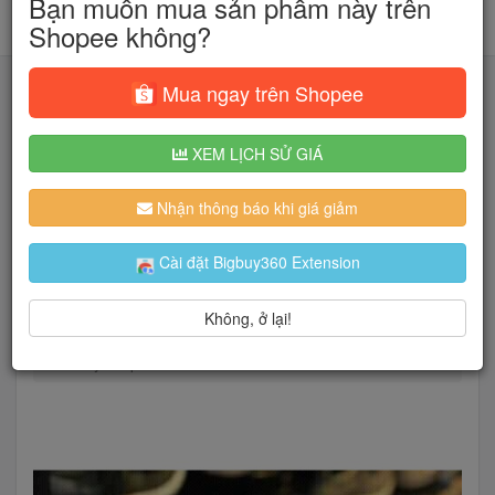
Bạn muốn mua sản phẩm này trên
Shopee không?
Mua ngay trên Shopee
XEM LỊCH SỬ GIÁ
Tìm kiếm
Nhận thông báo khi giá giảm
Người dùng đang quan tâm đến 🔥...
Cài đặt Bigbuy360 Extension
Không, ở lại!
Trang chủ
Giày Dép Nữ
Giày Prophere xám nam nữ