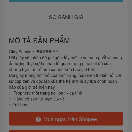
SO SÁNH GIÁ
MÔ TẢ SẢN PHẨM
Giày Sneaker PROPHERE
Đôi giày với phần đế gai góc đầy mới lạ và màu phối vô cùng
ấn tượng thật sự là nhân tố quan trọng giúp set đồ của
những bạn trẻ trở nên cá tính hơn bao giờ hết.
Đôi giày mang hơi thở của thời trang thập niên 90 kết nối với
sự cấp tiến và độc lập của thế hệ mới là sự lựa chọn hoàn
hảo của giới trẻ hiện nay
✅ Prophere thời trang nổi loạn - cá tính
✅ Hàng có sẵn full size 36-43
✅Full box
Mua ngay trên Shopee