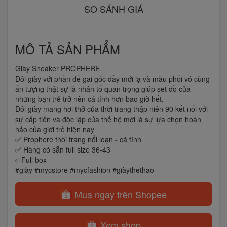
SO SÁNH GIÁ
MÔ TẢ SẢN PHẨM
Giày Sneaker PROPHERE
Đôi giày với phần đế gai góc đầy mới lạ và màu phối vô cùng
ấn tượng thật sự là nhân tố quan trọng giúp set đồ của
những bạn trẻ trở nên cá tính hơn bao giờ hết.
Đôi giày mang hơi thở của thời trang thập niên 90 kết nối với
sự cấp tiến và độc lập của thế hệ mới là sự lựa chọn hoàn
hảo của giới trẻ hiện nay
✅ Prophere thời trang nổi loạn - cá tính
✅ Hàng có sẵn full size 36-43
✅Full box
#giày #mycstore #mycfashion #giàythethao
Mua ngay trên Shopee
Xem shop