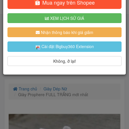
Mua ngay trên Shopee
XEM LỊCH SỬ GIÁ
Nhận thông báo khi giá giảm
Tìm kiếm
Cài đặt Bigbuy360 Extension
Người dùng đang quan tâm đến 🔥...
Không, ở lại!
Trang chủ
Giày Dép Nữ
Giày Prophere FULL TRẮNG mới nhất