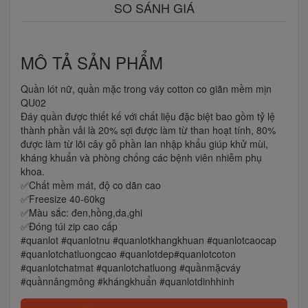
SO SÁNH GIÁ
MÔ TẢ SẢN PHẨM
Quần lót nữ, quần mặc trong váy cotton co giãn mềm mịn
QU02
Đáy quần được thiết kế với chất liệu đặc biệt bao gồm tỷ lệ
thành phần vải là 20% sợi được làm từ than hoạt tính, 80%
được làm từ lõi cây gỗ phần lan nhập khẩu giúp khử mùi,
kháng khuẩn và phòng chống các bệnh viên nhiễm phụ
khoa.
✅Chất mềm mát, độ co dãn cao
✅Freesize 40-60kg
✅Màu sắc: đen,hồng,da,ghi
✅Đóng túi zip cao cấp
#quanlot #quanlotnu #quanlotkhangkhuan #quanlotcaocap
#quanlotchatluongcao #quanlotdep#quanlotcoton
#quanlotchatmat #quanlotchatluong #quầnmặcváy
#quầnnângmông #khángkhuẩn #quanlotdinhhinh