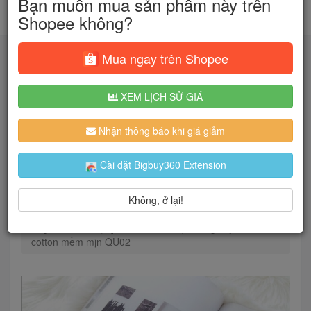
Bạn muốn mua sản phẩm này trên
Shopee không?
Mua ngay trên Shopee
XEM LỊCH SỬ GIÁ
Tìm kiếm
Nhận thông báo khi giá giảm
Người dùng đang quan tâm đến 🔥...
Cài đặt Bigbuy360 Extension
Không, ở lại!
Trang chủ
Thời Trang Nữ
Đồ lót
[GIÁ HỦY DIỆT] Quần lót nữ mặc trong váy chất
cotton mềm mịn QU02