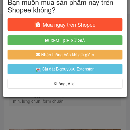
Bạn muốn mua sản phẩm này trên
Shopee không?
Mua ngay trên Shopee
XEM LỊCH SỬ GIÁ
Tìm kiếm
Nhận thông báo khi giá giảm
Người dùng đang quan tâm đến 🔥...
Cài đặt Bigbuy360 Extension
Không, ở lại!
Trang chủ
Thời Trang Nữ
Quần
Quần baggy đũi nữ Ruby Fashion, chất mát, mềm
mịn, lưng chun, form chuẩn