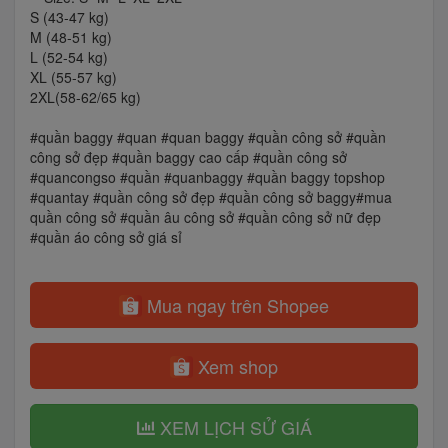
S (43-47 kg)
M (48-51 kg)
L (52-54 kg)
XL (55-57 kg)
2XL(58-62/65 kg)
#quần baggy #quan #quan baggy #quần công sở #quần
công sở đẹp #quần baggy cao cấp #quần công sở
#quancongso #quần #quanbaggy #quần baggy topshop
#quantay #quần công sở đẹp #quần công sở baggy#mua
quần công sở #quần âu công sở #quần công sở nữ đẹp
#quần áo công sở giá sỉ
Mua ngay trên Shopee
Xem shop
XEM LỊCH SỬ GIÁ