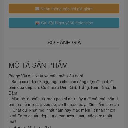
Nhận thông báo khi giá giảm
Cài đặt Bigbuy360 Extension
SO SÁNH GIÁ
MÔ TẢ SẢN PHẨM
Baggy Vải đũi Nhật về mẫu mới siêu đẹp!
--Bảng color block ngọt ngào cho các nàng diện đi chơi, đi
biển quá đẹp lun. Có 6 màu Đen, Ghi, Trắng, Kem, Nâu, Be
Đậm
--Mùa hè là phải mix màu pastel như này mới mát mẻ, sắm 1
em tha hồ mix các kiểu áo, áo thun,áo dây...Xinh lắm luôn ah
-- Chất đũi Nhật mới nhất năm nay mặc mềm, ít nhăn thích
lắm! Form chuẩn đẹp, lưng cao #chun sau mặc cực thoải
mái!
-- Size: S- M- L- XL- 2XL