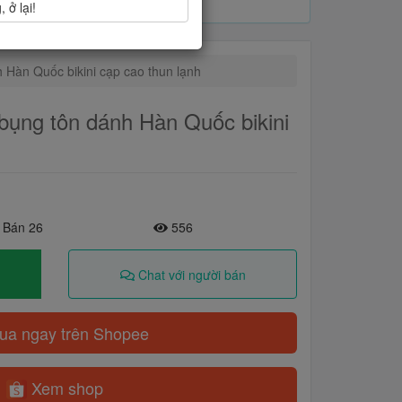
 ở lại!
 Hàn Quốc bikini cạp cao thun lạnh
 bụng tôn dánh Hàn Quốc bikini
 Bán 26
556
Chat với người bán
a ngay trên Shopee
Xem shop