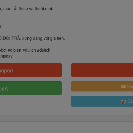
, mặc rất thích và thoải mái.
i.
ĐỔI TRẢ, xứng đáng với giá tiền.
bơi #đibiển #dulịch #dulich
inisexy
hopee
Nhậ
GIÁ
Cài