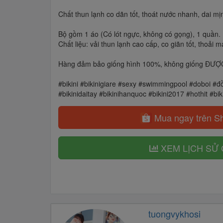
Chất thun lạnh co dãn tốt, thoát nước nhanh, dai mịn
Bộ gồm 1 áo (Có lót ngực, không có gọng), 1 quần.
Chất liệu: vải thun lạnh cao cấp, co giãn tốt, thoải má
Hàng đảm bảo giống hình 100%, không giống ĐƯỢC 
#bikini #bikinigiare #sexy #swimmingpool #doboi #đồ
#bikinidaitay #bikinihanquoc #bikini2017 #hothit #bik
Mua ngay trên S
XEM LỊCH SỬ 
tuongvykhosi