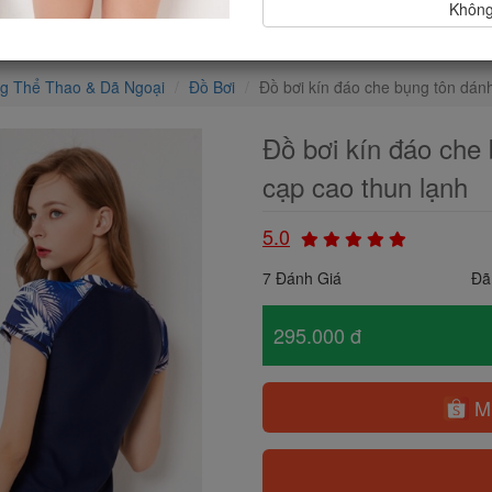
Không,
ng Thể Thao & Dã Ngoại
Đồ Bơi
Đồ bơi kín đáo che bụng tôn dánh
Đồ bơi kín đáo che
cạp cao thun lạnh
5.0
7 Đánh Giá
Đã
295.000 đ
Mu