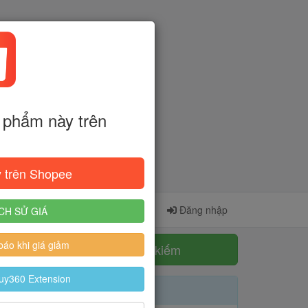
phẩm này trên
 trên Shopee
Cài đặt Extension
Đăng ký
Đăng nhập
CH SỬ GIÁ
áo khi giá giảm
Tìm kiếm
uy360 Extension