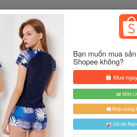
Bạn muốn mua sản 
Shopee không?
Mua ngay
XEM LỊ
Nhận thông b
Cài đặt Bigb