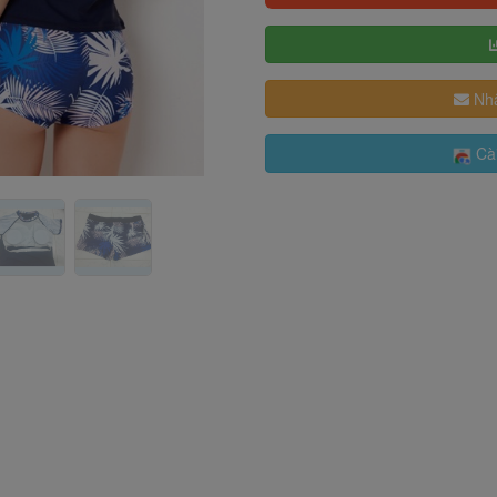
Nhậ
Cài