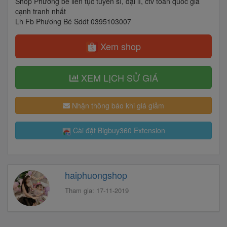
Shop Phương bé liên tục tuyển sỉ, đại lí, ctv toàn quốc giá
cạnh tranh nhất
Lh Fb Phương Bé Sddt 0395103007
Xem shop
XEM LỊCH SỬ GIÁ
Nhận thông báo khi giá giảm
Cài đặt Bigbuy360 Extension
haiphuongshop
Tham gia: 17-11-2019