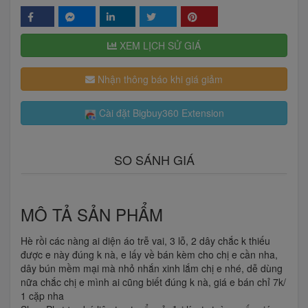
XEM LỊCH SỬ GIÁ
Nhận thông báo khi giá giảm
Cài đặt Bigbuy360 Extension
SO SÁNH GIÁ
MÔ TẢ SẢN PHẨM
Hè rồi các nàng ai diện áo trễ vai, 3 lỗ, 2 dây chắc k thiếu
được e này đúng k nà, e lấy về bán kèm cho chị e cần nha,
dây bún mềm mại mà nhỏ nhắn xinh lắm chị e nhé, dễ dùng
nữa chắc chị e mình ai cũng biết đúng k nà, giá e bán chỉ 7k/
1 cặp nha