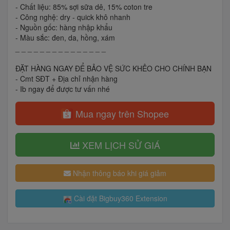
- Chất liệu: 85% sợi sữa dê, 15% coton tre
- Công nghệ: dry - quick khô nhanh
- Nguồn gốc: hàng nhập khẩu
- Màu sắc: đen, da, hồng, xám
_ _ _ _ _ _ _ _ _ _ _ _ _ _ _
ĐẶT HÀNG NGAY ĐỂ BẢO VỆ SỨC KHẺO CHO CHÍNH BẠN
- Cmt SĐT + Địa chỉ nhận hàng
- Ib ngay để được tư vấn nhé
Mua ngay trên Shopee
XEM LỊCH SỬ GIÁ
Nhận thông báo khi giá giảm
Cài đặt Bigbuy360 Extension