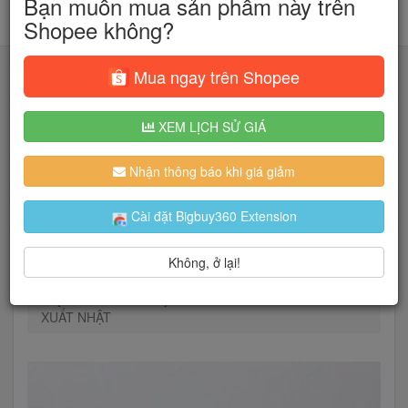
Bạn muốn mua sản phẩm này trên
Shopee không?
Mua ngay trên Shopee
XEM LỊCH SỬ GIÁ
Tìm kiếm
Nhận thông báo khi giá giảm
Người dùng đang quan tâm đến 🔥...
Cài đặt Bigbuy360 Extension
Không, ở lại!
Trang chủ
Thời Trang Nữ
Đồ lót
Quần lót
[ COMBO 4 QUẦN] QUẦN LÓT Y TẾ KHÁNG KHUẨN
XUẤT NHẬT