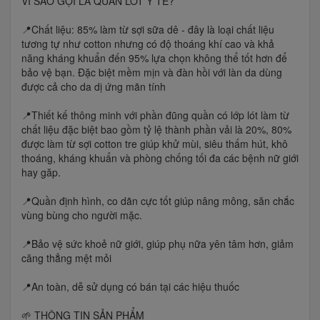
VÌ SAO GỌI LÀ QUẦN LÓT Y TẾ?
📍Chất liệu: 85% làm từ sợi sữa dê - đây là loại chất liệu
tương tự như cotton nhưng có độ thoáng khí cao và khả
năng kháng khuẩn đến 95% lựa chọn không thể tốt hơn để
bảo vệ bạn. Đặc biệt mềm mịn và đàn hồi với làn da dùng
được cả cho da dị ứng mãn tính
📍Thiết kế thông minh với phần đũng quần có lớp lót làm từ
chất liệu đặc biệt bao gồm tỷ lệ thành phần vải là 20%, 80%
được làm từ sợi cotton tre giúp khử mùi, siêu thấm hút, khô
thoáng, kháng khuẩn và phòng chống tối đa các bệnh nữ giới
hay găp.
📍Quần định hình, co dãn cực tốt giúp nâng mông, săn chắc
vùng bùng cho người mặc.
📍Bảo vệ sức khoẻ nữ giới, giúp phụ nữa yên tâm hơn, giảm
căng thẳng mệt mỏi
📍An toàn, dễ sử dụng có bán tại các hiệu thuốc
🌱 THÔNG TIN SẢN PHẨM