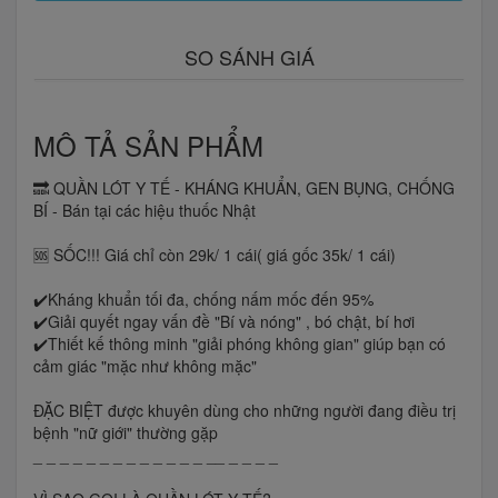
SO SÁNH GIÁ
MÔ TẢ SẢN PHẨM
🔜 QUẦN LÓT Y TẾ - KHÁNG KHUẨN, GEN BỤNG, CHỐNG
BÍ - Bán tại các hiệu thuốc Nhật
🆘 SỐC!!! Giá chỉ còn 29k/ 1 cái( giá gốc 35k/ 1 cái)
✔️Kháng khuẩn tối đa, chống nấm mốc đến 95%
✔️Giải quyết ngay vấn đề "Bí và nóng" , bó chật, bí hơi
✔️Thiết kế thông minh "giải phóng không gian" giúp bạn có
cảm giác "mặc như không mặc"
ĐẶC BIỆT được khuyên dùng cho những người đang điều trị
bệnh "nữ giới" thường gặp
_ _ _ _ _ _ _ _ _ _ _ _ _ __ _ _ _ _