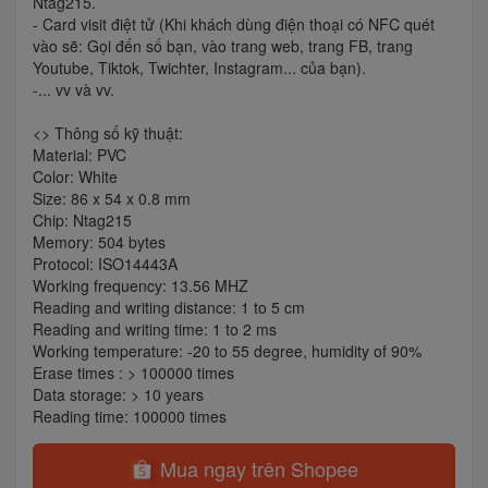
Ntag215.
- Card visit điệt tử (Khi khách dùng điện thoại có NFC quét
vào sẽ: Gọi đến số bạn, vào trang web, trang FB, trang
Youtube, Tiktok, Twichter, Instagram... của bạn).
-... vv và vv.
<> Thông số kỹ thuật:
Material: PVC
Color: White
Size: 86 x 54 x 0.8 mm
Chip: Ntag215
Memory: 504 bytes
Protocol: ISO14443A
Working frequency: 13.56 MHZ
Reading and writing distance: 1 to 5 cm
Reading and writing time: 1 to 2 ms
Working temperature: -20 to 55 degree, humidity of 90%
Erase times : > 100000 times
Data storage: > 10 years
Reading time: 100000 times
Mua ngay trên Shopee