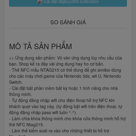
Cài đặt Bigbuy360 Extension
SO SÁNH GIÁ
MÔ TẢ SẢN PHẨM
<> Ứng dụng sản phẩm: Vô vàn ứng dụng tùy nhu cầu của
bạn. Shop kể ra đây vài ứng dụng hay ho cơ bản.
- Thẻ NFC mẫu NTAG215 có thể dùng để ghi amiibo dùng
cho các máy chơi game của Nintendo 3ds, wii U, Nintendo
Switch.
- Cài đặt bật phần mềm bất kỳ hoặc 1 tính năng cho nhà
thông minh.
- Tự động đăng nhập wifi cho điện thoại hỗ trợ NFC khi
khách quẹt vào tag này. (tự động bật wifi trên điện thoại, tự
động đăng nhập pass wifi luôn ^.^).
- Làm chìa khóa thông minh cho khóa cửa thông minh hỗ trợ
thẻ NFC Ntag215.
- Làm thẻ kiểm soát ra vào cho những thiết bị hỗ trợ