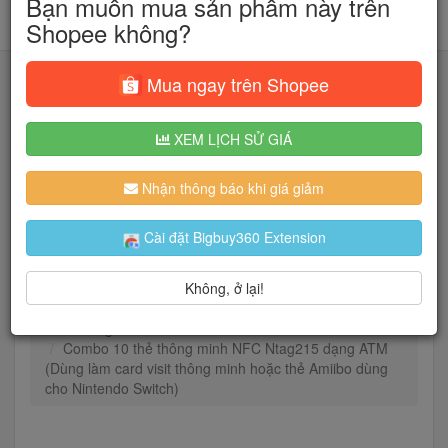
Bạn muốn mua sản phẩm này trên
Shopee không?
Mua ngay trên Shopee
XEM LỊCH SỬ GIÁ
Tìm kiếm
Nhận thông báo khi giá giảm
Người dùng đang quan tâm đến 🔥...
Cài đặt Bigbuy360 Extension
Không, ở lại!
Trang chủ
Điện Máy - Điện Tử
Gaming & Console
Combo 10 thẻ thông minh NFC Ntag215 dạng ATM
(Dùng làm card visit thông minh hoặc thẻ Amiibo dùng
cho Nintendo Switch)