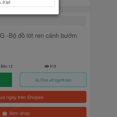
 ở lại!
-Bộ đồ lót ren cánh bướm
 Bán 12
515
Chat với người bán
a ngay trên Shopee
Xem shop