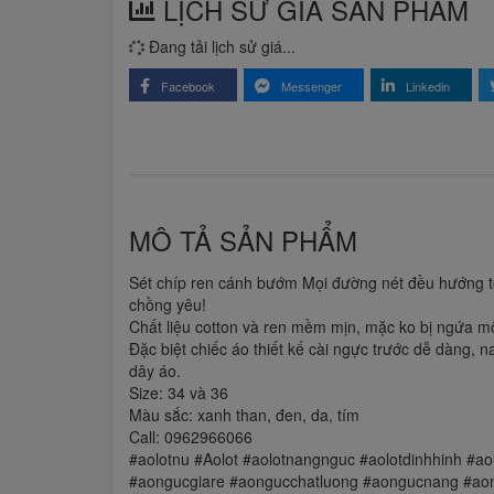
LỊCH SỬ GIÁ SẢN PHẨM
Đang tải lịch sử giá...
Facebook
Messenger
Linkedin
MÔ TẢ SẢN PHẨM
Sét chíp ren cánh bướm Mọi đường nét đều hướng tớ
chồng yêu!
Chất liệu cotton và ren mềm mịn, mặc ko bị ngứa 
Đặc biệt chiếc áo thiết kế cài ngực trước dễ dàng, 
dây áo.
Size: 34 và 36
Màu sắc: xanh than, đen, da, tím
Call: 0962966066
#aolotnu #Aolot #aolotnangnguc #aolotdinhhinh #ao
#aongucgiare #aongucchatluong #aongucnang #ao