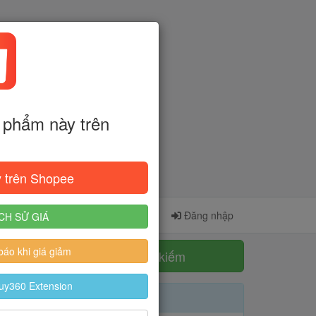
phẩm này trên
 trên Shopee
Cài đặt Extension
Đăng ký
Đăng nhập
CH SỬ GIÁ
áo khi giá giảm
Tìm kiếm
uy360 Extension