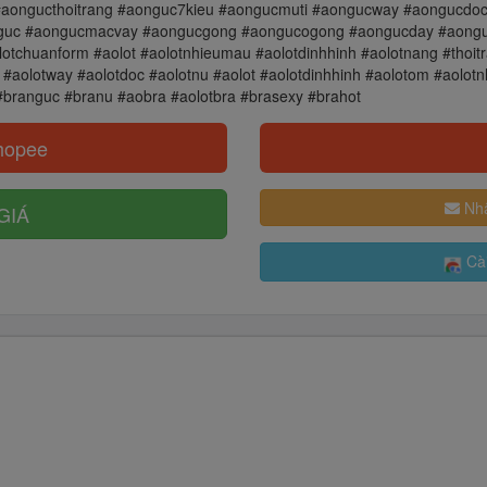
 #aongucthoitrang #aonguc7kieu #aongucmuti #aongucway #aongucd
uc #aongucmacvay #aongucgong #aongucogong #aongucday #aonguc #
lotchuanform #aolot #aolotnhieumau #aolotdinhhinh #aolotnang #thoitr
i #aolotway #aolotdoc #aolotnu #aolot #aolotdinhhinh #aolotom #aolot
 #branguc #branu #aobra #aolotbra #brasexy #brahot
hopee
Nhậ
GIÁ
Cài