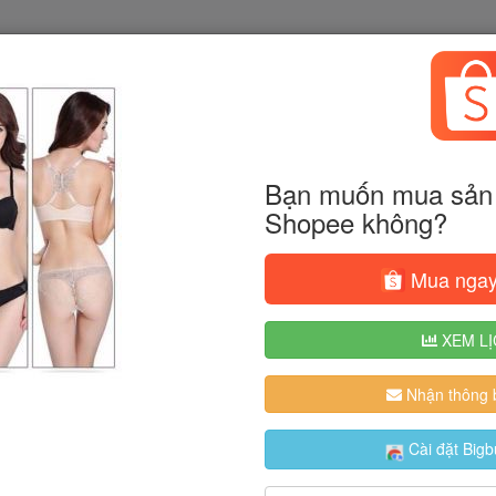
Bạn muốn mua sản 
Shopee không?
Mua ngay
XEM LỊ
Nhận thông b
Cài đặt Bigb