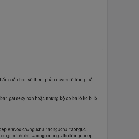
 chắc chắn bạn sẽ thêm phần quyến rũ trong mắt
 bạn gái sexy hơn hoặc những bộ đồ ba lỗ ko bị lộ
olotdep #revodich#ngucnu #aongucnu #aonguc
ongucdinhhinh #aongucnang #thoitrangnudep