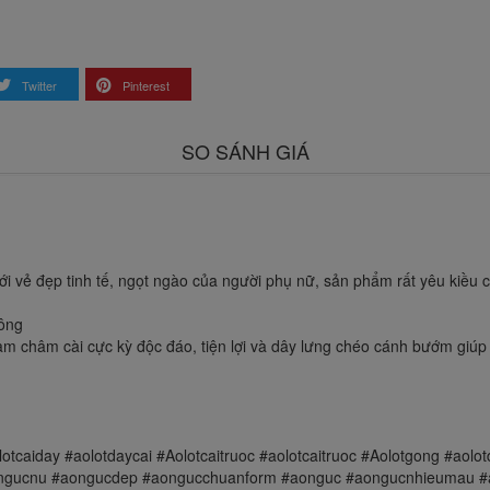
Twitter
Pinterest
SO SÁNH GIÁ
i vẻ đẹp tinh tế, ngọt ngào của người phụ nữ, sản phẩm rất yêu kiều
mông
nam châm cài cực kỳ độc đáo, tiện lợi và dây lưng chéo cánh bướm giúp
lotcaiday #aolotdaycai #Aolotcaitruoc #aolotcaitruoc #Aolotgong #a
ngucnu #aongucdep #aongucchuanform #aonguc #aongucnhieumau #a