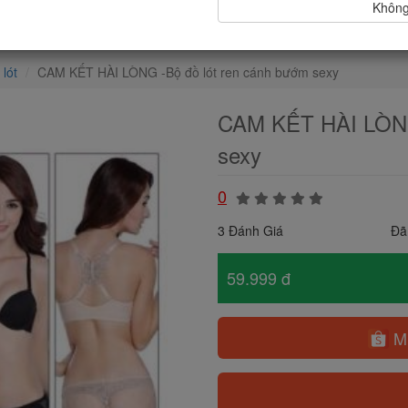
Không,
 lót
CAM KẾT HÀI LÒNG -Bộ đồ lót ren cánh bướm sexy
CAM KẾT HÀI LÒNG 
sexy
0
3 Đánh Giá
Đã
59.999 đ
Mu