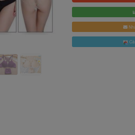
Nhậ
Cài