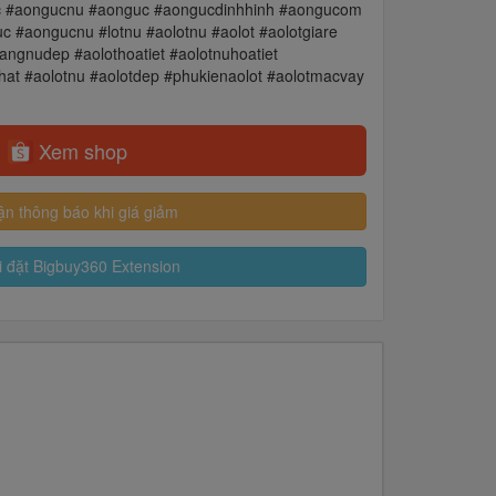
oc #aongucnu #aonguc #aongucdinhhinh #aongucom
aongucnu #lotnu #aolotnu #aolot #aolotgiare
angnudep #aolothoatiet #aolotnuhoatiet
nhat #aolotnu #aolotdep #phukienaolot #aolotmacvay
Xem shop
n thông báo khi giá giảm
 đặt Bigbuy360 Extension