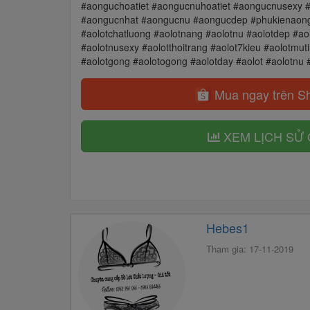
#aonguchoatiet #aongucnuhoatiet #aongucnusexy
#aongucnhat #aongucnu #aongucdep #phukienaong
#aolotchatluong #aolotnang #aolotnu #aolotdep #ao
#aolotnusexy #aolotthoitrang #aolot7kieu #aolotmut
#aolotgong #aolotogong #aolotday #aolot #aolotnu
Mua ngay trên S
XEM LỊCH SỬ 
Hebes1
Tham gia: 17-11-2019