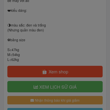
để may với áo
❤️kiểu dáng:
🌗màu sắc: đen và trắng
(Nhưng quần màu đen)
⚽️bảng size
S<47kg
M<54kg
L<62kg
Xem shop
XEM LỊCH SỬ GIÁ
Nhận thông báo khi giá giảm