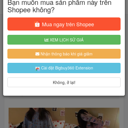
Bạn muốn mua sản phẩm này trên
Shopee không?
Mua ngay trên Shopee
XEM LỊCH SỬ GIÁ
Tìm kiếm
Nhận thông báo khi giá giảm
Người dùng đang quan tâm đến 🔥...
Cài đặt Bigbuy360 Extension
Không, ở lại!
Trang chủ
Thời Trang Nữ
Đồ lót
BỘ NGỦ COTTON MỀM SIÊU HOT