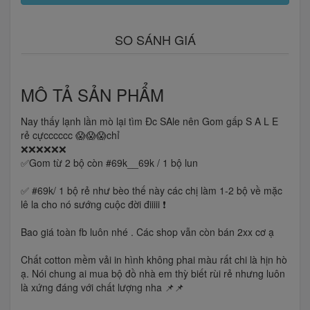
SO SÁNH GIÁ
MÔ TẢ SẢN PHẨM
Nay thấy lạnh lần mò lại tìm Đc SAle nên Gom gấp S A L E
rẻ cựcccccc 😱😱😱chỉ
❌❌❌❌❌❌
✅Gom từ 2 bộ còn #69k__69k / 1 bộ lun
✅ #69k/ 1 bộ rẻ như bèo thế này các chị làm 1-2 bộ về mặc
lê la cho nó sướng cuộc đời điiiii ❗️
Bao giá toàn fb luôn nhé . Các shop vẫn còn bán 2xx cơ ạ
Chất cotton mềm vải in hình không phai màu rất chi là hịn hò
ạ. Nói chung ai mua bộ đồ nhà em thỳ biết rùi rẻ nhưng luôn
là xứng đáng với chất lượng nha 📌📌