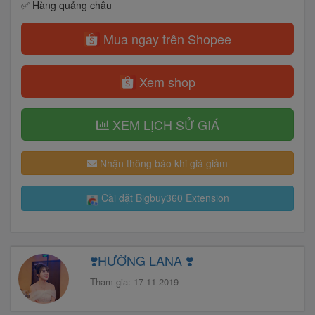
✅ Hàng quảng châu
Mua ngay trên Shopee
Xem shop
XEM LỊCH SỬ GIÁ
Nhận thông báo khi giá giảm
Cài đặt Bigbuy360 Extension
❣️HƯỜNG LANA ❣️
Tham gia: 17-11-2019