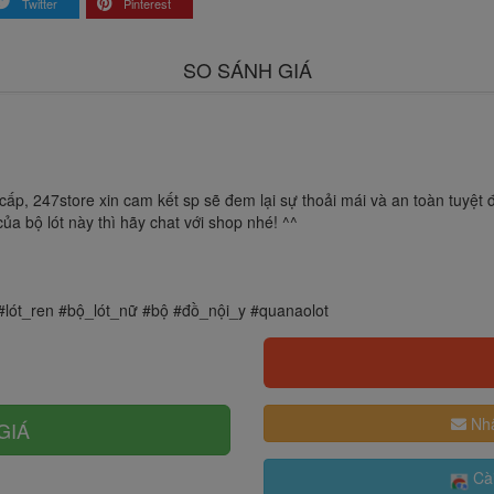
Twitter
Pinterest
SO SÁNH GIÁ
ao cấp, 247store xin cam kết sp sẽ đem lại sự thoải mái và an toàn tuy
a bộ lót này thì hãy chat với shop nhé! ^^
 #lót_ren #bộ_lót_nữ #bộ #đồ_nội_y #quanaolot
Nhậ
GIÁ
Cài