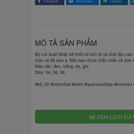
Facebook
Messenger
Linkedin
MÔ TẢ SẢN PHẨM
Bộ Lót Xuất Nhật với thiết kế tinh tế và chât liệu c
màu và đủ size ạ. Nếu bạn chưa chắc chắn về size củ
Màu sắc: đen, trắng, da, ghi.
Size: 34, 36, 38.
#bộ_lót #bolotnhat #bolot #quanaolotdep #bolotren
XEM LỊCH SỬ 