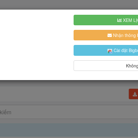
XEM LỊ
Nhận thông b
Cài đặt Bigb
Không,