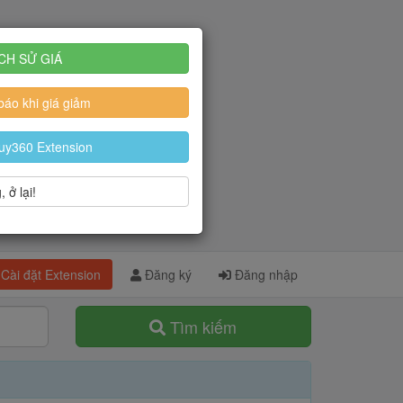
CH SỬ GIÁ
áo khi giá giảm
uy360 Extension
 ở lại!
Cài đặt Extension
Đăng ký
Đăng nhập
Tìm kiếm