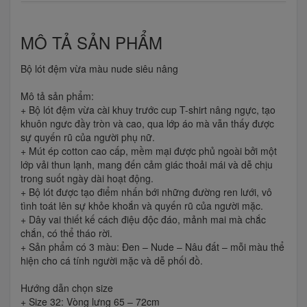
MÔ TẢ SẢN PHẨM
Bộ lót đệm vừa màu nude siêu nâng
Mô tả sản phẩm:
+ Bộ lót đệm vừa cài khuy trước cup T-shirt nâng ngực, tạo
khuôn ngưc đầy tròn và cao, qua lớp áo mà vẫn thấy được
sự quyến rũ của người phụ nữ.
+ Mút ép cotton cao cấp, mềm mại được phủ ngoài bởi một
lớp vải thun lạnh, mang đến cảm giác thoải mái và dễ chịu
trong suốt ngày dài hoạt động.
+ Bộ lót được tạo điểm nhấn bới những đường ren lưới, vô
tình toát lên sự khỏe khoắn và quyến rũ của người mặc.
+ Dây vai thiết kế cách điệu độc đáo, mảnh mai mà chắc
chắn, có thể tháo rời.
+ Sản phẩm có 3 màu: Đen – Nude – Nâu đất – mỗi màu thể
hiện cho cá tính người mặc và dễ phối đồ.
Hướng dẫn chọn size
+ Size 32: Vòng lưng 65 – 72cm