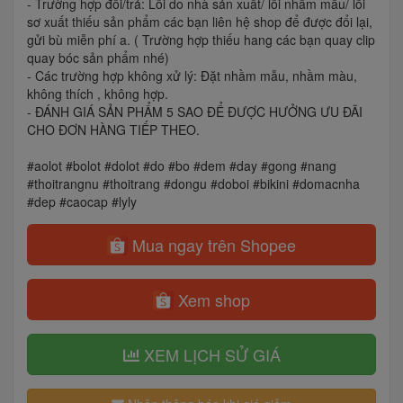
- Trường hợp đổi/trả: Lỗi do nhà sản xuất/ lỗi nhầm mẫu/ lỗi
sơ xuất thiếu sản phẩm các bạn liên hệ shop để được đổi lại,
gửi bù miễn phí a. ( Trường hợp thiếu hang các bạn quay clip
quay bóc sản phẩm nhé)
- Các trường hợp không xử lý: Đặt nhầm mẫu, nhầm màu,
không thích , không hợp.
- ĐÁNH GIÁ SẢN PHẨM 5 SAO ĐỂ ĐƯỢC HƯỞNG ƯU ĐÃI
CHO ĐƠN HÀNG TIẾP THEO.
#aolot #bolot #dolot #do #bo #dem #day #gong #nang
#thoitrangnu #thoitrang #dongu #doboi #bikini #domacnha
#dep #caocap #lyly
Mua ngay trên Shopee
Xem shop
XEM LỊCH SỬ GIÁ