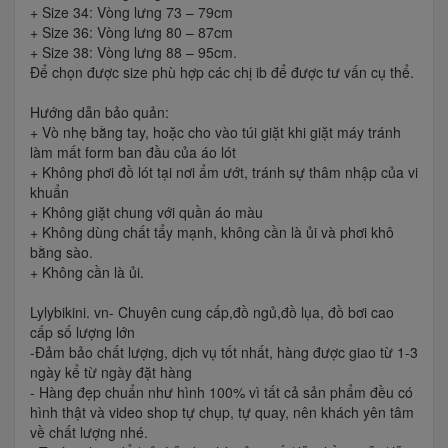
+ Size 34: Vòng lưng 73 – 79cm
+ Size 36: Vòng lưng 80 – 87cm
+ Size 38: Vòng lưng 88 – 95cm.
Để chọn được size phù hợp các chị ib để được tư vấn cụ thể.
Hướng dẫn bảo quản:
+ Vò nhẹ bằng tay, hoặc cho vào túi giặt khi giặt máy tránh
làm mất form ban đầu của áo lót
+ Không phơi đồ lót tại nơi ẩm ướt, tránh sự thâm nhập của vi
khuẩn
+ Không giặt chung với quần áo màu
+ Không dùng chất tẩy mạnh, không cần là ủi và phơi khô
bằng sào.
+ Không cần là ủi.
Lylybikini. vn- Chuyên cung cấp,đồ ngủ,đồ lụa, đồ bơi cao
cấp số lượng lớn
-Đảm bảo chất lượng, dịch vụ tốt nhất, hàng được giao từ 1-3
ngày kể từ ngày đặt hàng
- Hàng đẹp chuẩn như hình 100% vì tất cả sản phẩm đều có
hình thật và video shop tự chụp, tự quay, nên khách yên tâm
về chất lượng nhé.