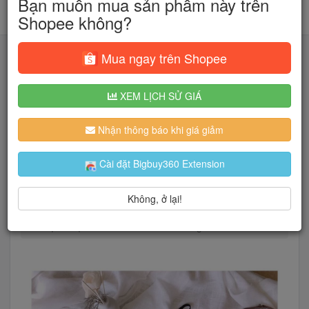
Bạn muốn mua sản phẩm này trên
Shopee không?
Mua ngay trên Shopee
XEM LỊCH SỬ GIÁ
Tìm kiếm
Nhận thông báo khi giá giảm
Người dùng đang quan tâm đến 🔥...
Cài đặt Bigbuy360 Extension
Không, ở lại!
Trang chủ
Thời Trang Nữ
Đồ lót
Bộ đồ lót
Bộ lót đệm vừa màu nude siêu nâng