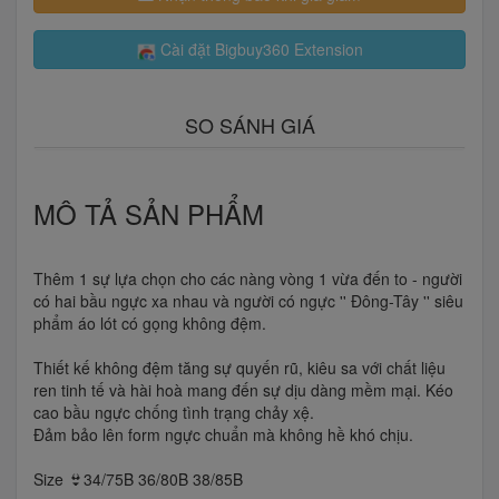
Cài đặt Bigbuy360 Extension
SO SÁNH GIÁ
MÔ TẢ SẢN PHẨM
Thêm 1 sự lựa chọn cho các nàng vòng 1 vừa đến to - người
có hai bầu ngực xa nhau và người có ngực '' Đông-Tây '' siêu
phẩm áo lót có gọng không đệm.
Thiết kế không đệm tăng sự quyến rũ, kiêu sa với chất liệu
ren tinh tế và hài hoà mang đến sự dịu dàng mềm mại. Kéo
cao bầu ngực chống tình trạng chảy xệ.
Đảm bảo lên form ngực chuẩn mà không hề khó chịu.
Size 👙34/75B 36/80B 38/85B