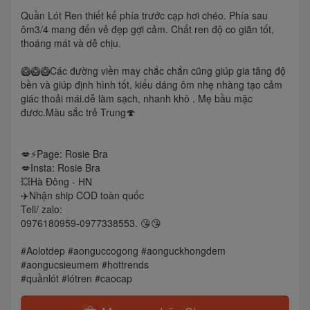
Quần Lót Ren thiết kế phía trước cạp hơi chéo. Phía sau
ôm3/4 mang đến vẻ đẹp gợi cảm. Chất ren độ co giãn tốt,
thoáng mát và dễ chịu.
🥝🥝🥝Các đường viền may chắc chắn cũng giúp gia tăng độ
bền và giúp định hình tốt, kiểu dáng ôm nhẹ nhàng tạo cảm
giác thoải mái.dễ làm sạch, nhanh khô . Mẹ bầu mặc
đươc.Màu sắc trẻ Trung🍄
💋⚡️Page: Rosie Bra
💋Insta: Rosie Bra
💥Hà Đông - HN
✈️Nhận ship COD toàn quốc
Tell/ zalo:
0976180959-0977338553. 😘😘
#Aolotdep #aonguccogong #aonguckhongdem
#aongucsieumem #hottrends
#quầnlót #lótren #caocap