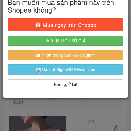
Bạn muốn mua sản phẩm này trên
Shopee không?
Mua ngay trên Shopee
XEM LỊCH SỬ GIÁ
Tìm kiếm
Nhận thông báo khi giá giảm
Người dùng đang quan tâm đến 🔥...
Cài đặt Bigbuy360 Extension
Không, ở lại!
Trang chủ
Thời Trang Nữ
Đồ lót
Bộ đồ lót
Bộ Đồ Lót Có Gọng - Đệm Siêu Mỏng Siêu Mềm Mại
S010