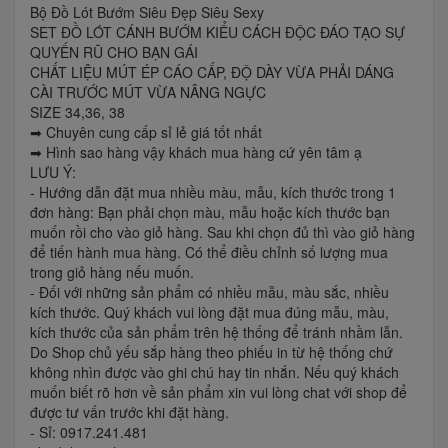
Bộ Đồ Lót Bướm Siêu Đẹp Siêu Sexy
SET ĐỒ LÓT CÁNH BƯỚM KIỂU CÁCH ĐỘC ĐÁO TẠO SỰ
QUYẾN RŨ CHO BẠN GÁI
CHẤT LIỆU MÚT ÉP CÁO CẤP, ĐỘ DÀY VỪA PHẢI DÁNG
CÀI TRƯỚC MÚT VỪA NÂNG NGỰC
SIZE 34,36, 38
➡ Chuyên cung cấp sỉ lẻ giá tốt nhất
➡ Hình sao hàng vậy khách mua hàng cứ yên tâm ạ
LƯU Ý:
- Hướng dẫn đặt mua nhiều màu, mẫu, kích thước trong 1
đơn hàng: Bạn phải chọn màu, mẫu hoặc kích thước bạn
muốn rồi cho vào giỏ hàng. Sau khi chọn đủ thì vào giỏ hàng
để tiến hành mua hàng. Có thể điều chỉnh số lượng mua
trong giỏ hàng nếu muốn.
- Đối với những sản phẩm có nhiều mẫu, màu sắc, nhiều
kích thước. Quý khách vui lòng đặt mua đúng mẫu, màu,
kích thước của sản phẩm trên hệ thống để tránh nhầm lẫn.
Do Shop chủ yếu sắp hàng theo phiếu in từ hệ thống chứ
không nhìn được vào ghi chú hay tin nhắn. Nếu quý khách
muốn biết rõ hơn về sản phẩm xin vui lòng chat với shop để
được tư vấn trước khi đặt hàng.
- Sỉ: 0917.241.481